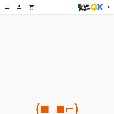
(⌐■_■)