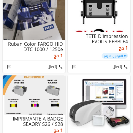
TETE D'impression
EVOLIS PEBBLE4
Ruban Color FARGO HID
دج
1
DTC 1000 / 1250e
دج
1
التوصيل متوفر
إتصال
إتصال
IMPRIMANTE A BADGE
SEAORY S26 / S28
دج
1