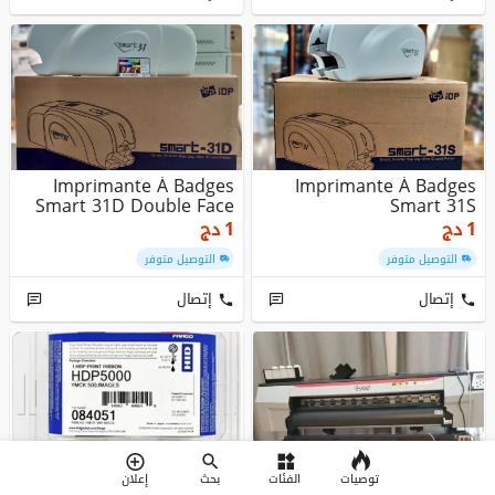
Imprimante À Badges
Imprimante À Badges
Smart 31D Double Face
Smart 31S
دج
1
دج
1
التوصيل متوفر
التوصيل متوفر
إتصال
إتصال
Fargo Genuine YMCK
توصيات
إعلان
بحث
الفئات
Color Ribbon For