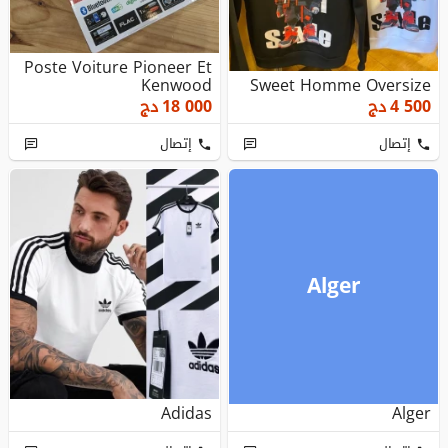
Poste Voiture Pioneer Et
Kenwood
Sweet Homme Oversize
4 500
دج
18 000
دج
إتصال
إتصال
Alger
Adidas
Alger