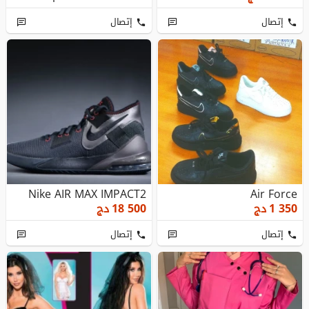
إتصال
إتصال
Nike AIR MAX IMPACT2
Air Force
1 350
دج
18 500
دج
إتصال
إتصال