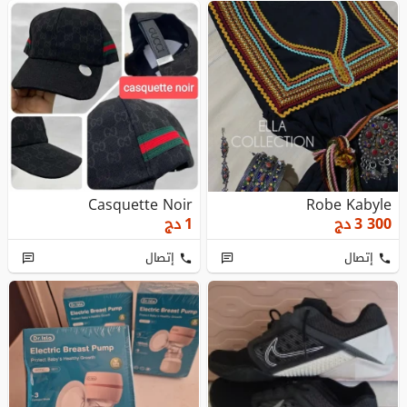
Casquette Noir
Robe Kabyle
3 300
دج
1
دج
إتصال
إتصال