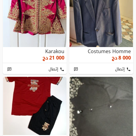
Karakou
Costumes Homme
8 000
دج
21 000
دج
إتصال
إتصال