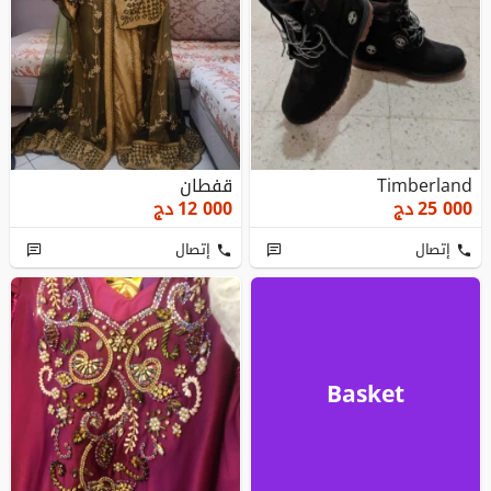
Timberland
قفطان
25 000
دج
12 000
دج
إتصال
إتصال
Basket