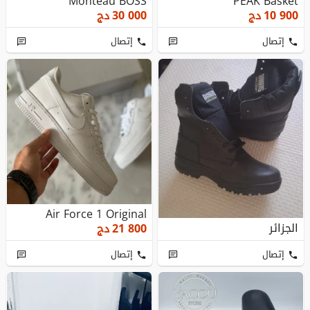
Monteau BOSS
PEAK Basket
10 900
دج
30 000
دج
إتصال
إتصال
Air Force 1 Original
الجزائر
21 800
دج
إتصال
إتصال