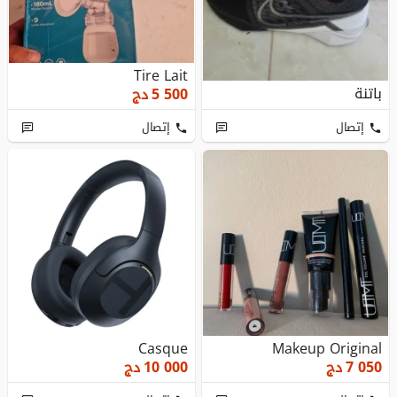
Tire Lait
باتنة
5 500
دج
إتصال
إتصال
Casque
Makeup Original
7 050
دج
10 000
دج