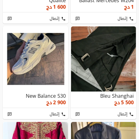
Qualité
Ballast Mercedes W204
1
دج
1 600
دج
إتصال
إتصال
New Balance 530
Bleu Shanghai
5 500
دج
2 900
دج
إتصال
إتصال