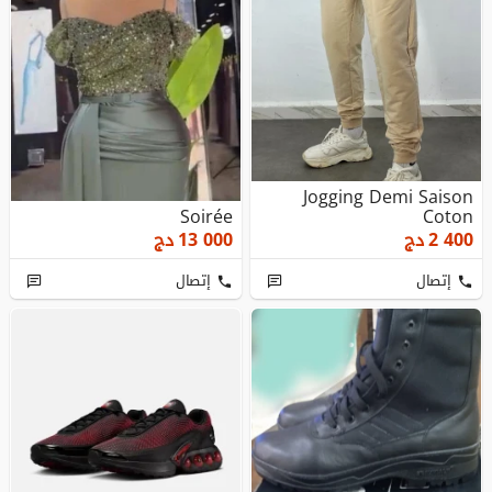
Jogging Demi Saison
Soirée
Coton
2 400
دج
13 000
دج
إتصال
إتصال