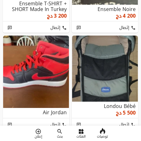
Ensemble T-SHIRT +
SHORT Made In Turkey
Ensemble Noire
4 200
دج
3 200
دج
إتصال
إتصال
Londou Bébé
Air Jordan
5 500
دج
إتصال
إتصال
توصيات
الفئات
بحث
إعلان