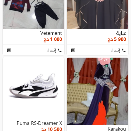
عباية
Vetement
5 900
دج
1 000
دج
إتصال
إتصال
Puma RS-Dreamer X
Karakou
10 500
دج