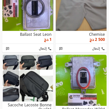
Ballast Seat Leon
Chemise
2 500
دج
1
دج
إتصال
إتصال
Sacoche Lacoste Bonne