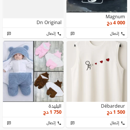
Magnum
Dn Original
4 000
دج
إتصال
إتصال
Débardeur
البليدة
1 500
دج
1 750
دج
إتصال
إتصال