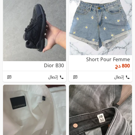
Short Pour Femme
Dior B30
800
دج
إتصال
إتصال