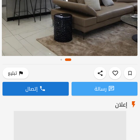
تبليع
رسالة
إتصال
إعلان