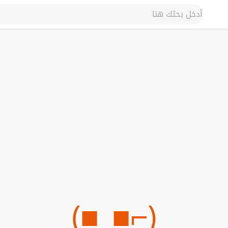
(⌐■_■)