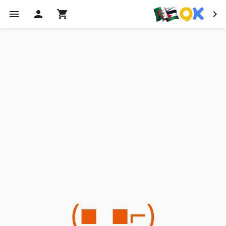
(⌐■_■)