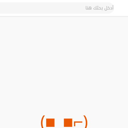
(⌐■_■)