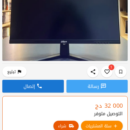
1
تبليع
رسالة
إتصال
32 000
دج
التوصيل متوفر
سلة المشتريات
شراء