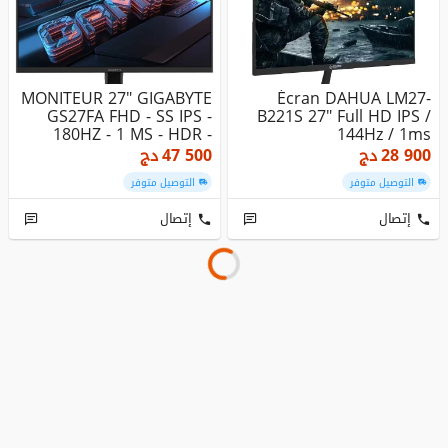
MONITEUR 27" GIGABYTE
Écran DAHUA LM27-
GS27FA FHD - SS IPS -
B221S 27" Full HD IPS /
180HZ - 1 MS - HDR -
144Hz / 1ms
AMD F...
28 900
دج
47 500
دج
التوصيل متوفر
التوصيل متوفر
إتصال
إتصال