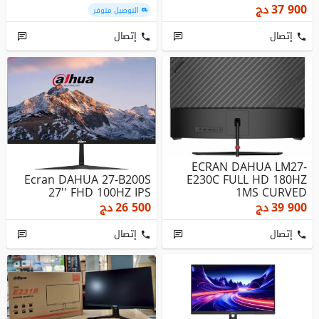
37 900
دج
التوصيل متوفر
إتصال
إتصال
ECRAN DAHUA LM27-
Ecran DAHUA 27-B200S
E230C FULL HD 180HZ
27'' FHD 100HZ IPS
1MS CURVED
39 900
دج
26 500
دج
إتصال
إتصال