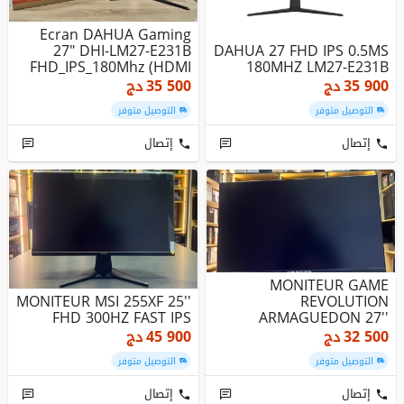
Ecran DAHUA Gaming
27" DHI-LM27-E231B
DAHUA 27 FHD IPS 0.5MS
FHD_IPS_180Mhz (HDMI
180MHZ LM27-E231B
X2_DISPLAY_...
35 900
دج
35 500
دج
التوصيل متوفر
التوصيل متوفر
إتصال
إتصال
MONITEUR GAME
MONITEUR MSI 255XF 25''
REVOLUTION
FHD 300HZ FAST IPS
ARMAGUEDON 27''
165HZ 1MS AJUTABLE
32 500
دج
45 900
دج
التوصيل متوفر
التوصيل متوفر
إتصال
إتصال