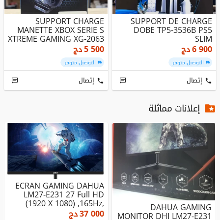
SUPPORT CHARGE
SUPPORT DE CHARGE
MANETTE XBOX SERIE S
DOBE TP5-3536B PS5
XTREME GAMING XG-2063
SLIM
6 900
دج
5 500
دج
التوصيل متوفر
التوصيل متوفر
إتصال
إتصال
إعلانات مماثلة
ECRAN GAMING DAHUA
LM27-E231 27 Full HD
(1920 X 1080) ,165Hz,
DAHUA GAMING
1ms
37 000
دج
MONITOR DHI LM27-E231