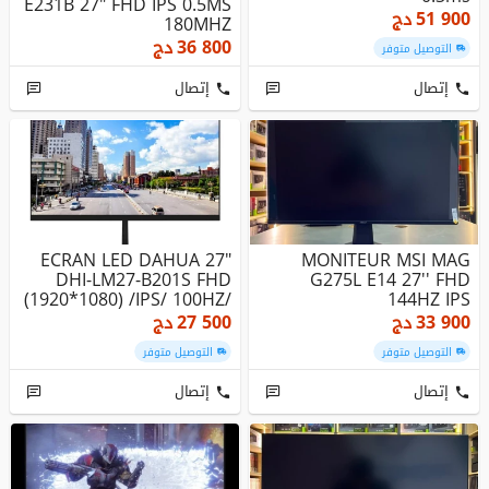
E231B 27" FHD IPS 0.5MS
51 900
دج
180MHZ
36 800
دج
التوصيل متوفر
إتصال
إتصال
ECRAN LED DAHUA 27"
MONITEUR MSI MAG
DHI-LM27-B201S FHD
G275L E14 27'' FHD
(1920*1080) /IPS/ 100HZ/
144HZ IPS
VGA+HD...
33 900
دج
27 500
دج
التوصيل متوفر
التوصيل متوفر
إتصال
إتصال