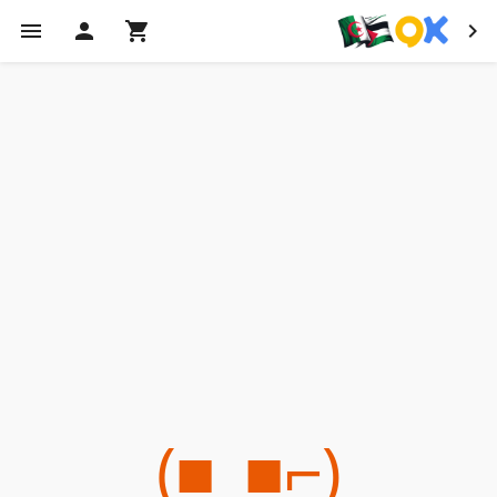
(⌐■_■)