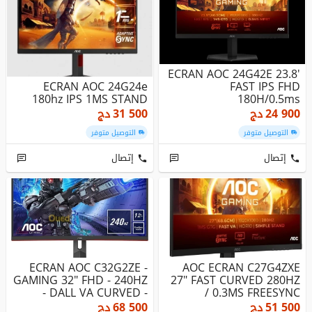
ECRAN AOC 24G42E 23.8'
ECRAN AOC 24G24e
FAST IPS FHD
180hz IPS 1MS STAND
180H/0.5ms
24 900
دج
31 500
دج
التوصيل متوفر
التوصيل متوفر
إتصال
إتصال
ECRAN AOC C32G2ZE -
AOC ECRAN C27G4ZXE
GAMING 32" FHD - 240HZ
27" FAST CURVED 280HZ
- DALL VA CURVED -
/ 0.3MS FREESYNC
0.5MS - ...
51 500
دج
68 500
دج