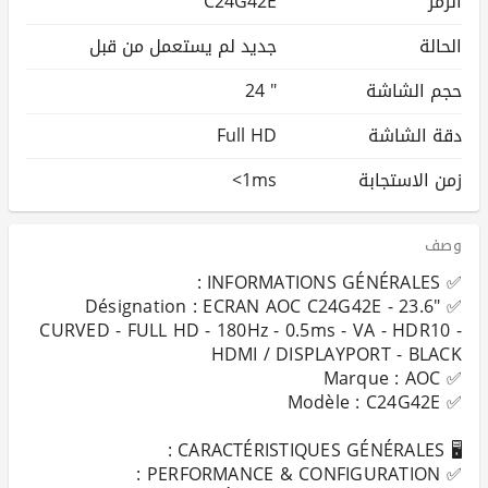
الرمز
C24G42E
الحالة
جديد لم يستعمل من قبل
حجم الشاشة
24 "
دقة الشاشة
Full HD
زمن الاستجابة
<1ms
وصف
✅ Désignation : ECRAN AOC C24G42E - 23.6"
CURVED - FULL HD - 180Hz - 0.5ms - VA - HDR10 -