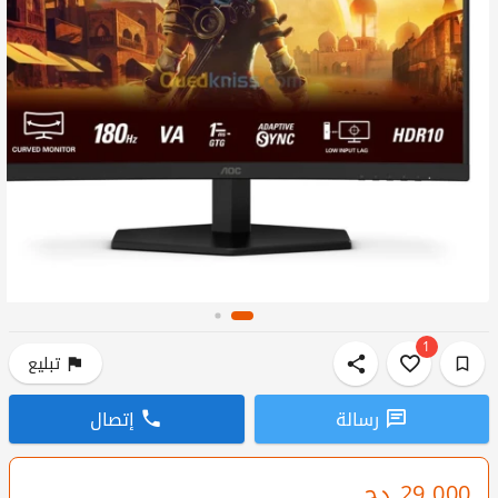
1
تبليع
رسالة
إتصال
29 000
دج