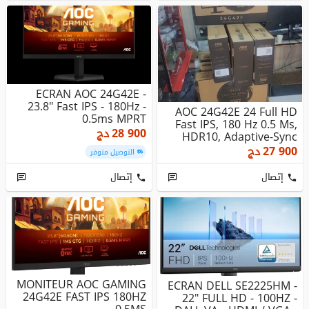
ECRAN AOC 24G42E -
23.8" Fast IPS - 180Hz -
AOC 24G42E 24 Full HD
0.5ms MPRT
Fast IPS, 180 Hz 0.5 Ms,
28 900
دج
HDR10, Adaptive-Sync
Ga...
27 900
دج
التوصيل متوفر
إتصال
إتصال
MONITEUR AOC GAMING
ECRAN DELL SE2225HM -
24G42E FAST IPS 180HZ
22" FULL HD - 100HZ -