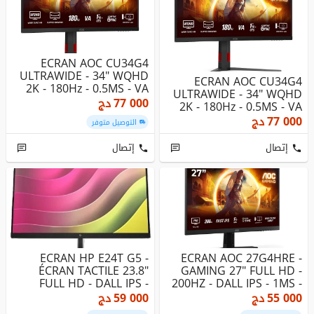
ECRAN AOC CU34G4
ULTRAWIDE - 34" WQHD
ECRAN AOC CU34G4
2K - 180Hz - 0.5MS - VA
ULTRAWIDE - 34" WQHD
1500R - ...
77 000
دج
2K - 180Hz - 0.5MS - VA
1500R - ...
77 000
دج
التوصيل متوفر
إتصال
إتصال
ECRAN HP E24T G5 -
ECRAN AOC 27G4HRE -
ÉCRAN TACTILE 23.8"
GAMING 27" FULL HD -
FULL HD - DALL IPS -
200HZ - DALL IPS - 1MS -
75HZ - 5 M...
G-SY...
55 000
دج
59 000
دج