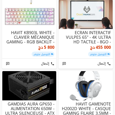
HAVIT KB903L WHITE -
ECRAN INTERACTIF
CLAVIER MÉCANIQUE
VULPES 65" - 4K ULTRA
GAMING - RGB BACKLIT -
HD TACTILE - 8GO -
SWITCHES...
256GO SSD + ...
455 000
دج
5 800
دج
التوصيل متوفر
التوصيل متوفر
إتصال
إتصال
GAMDIAS AURA GP650 -
HAVIT GAMENOTE
ALIMENTATION 650W -
H2002D WHITE - CASQUE
ULTRA SILENCIEUSE - ATX
GAMING FILAIRE 3.5MM -