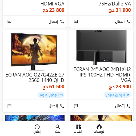
HDMI VGA
75Hz/dalle VA
16:9ème/4ms/HD...
31 900
دج
23 800
دج
إتصال
إتصال
ECRAN 24" AOC 24B1XH2
ECRAN AOC Q27G42ZE 27
IPS 100HZ FHD HDMI+
2560 1440 QHD
VGA
23 900
دج
61 500
دج
التوصيل متوفر
التوصيل متوفر
إتصال
إتصال
توصيات
الفئات
بحث
إعلان