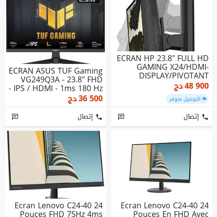
ECRAN HP 23.8" FULL HD
GAMING X24/HDMI-
ECRAN ASUS TUF Gaming
DISPLAY/PIVOTANT
VG249Q3A - 23.8" FHD
48 900
دج
IPS / HDMI - 1ms 180 Hz -
36 500
دج
التوصيل متوفر
إتصال
إتصال
Ecran Lenovo C24-40 24
Ecran Lenovo C24-40 24
Pouces FHD 75Hz 4ms
Pouces En FHD Avec