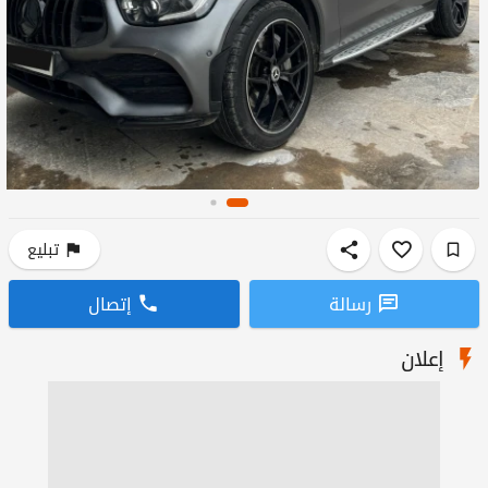
تبليع
رسالة
إتصال
إعلان