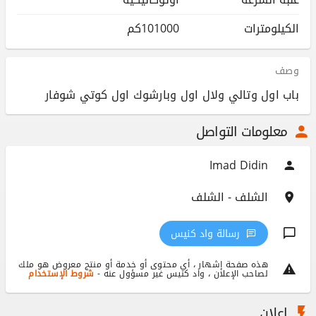
الكيلومترات
101000كم
وصف
باب اول وتالي ولال اول وبارشوك اول كوتي شوفار
معلومات التواصل
Imad Didin
الشلف - الشلف
رسالة واد كنيس
هذه صفحة إشهار ، أي محتوى أو خدمة أو منتج معروض هو ملك
لصاحب الإعلان ، واد كنيس غير مسؤول عنه -
شروط الإستخدام
إعلان