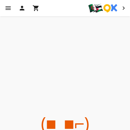
(⌐■_■)