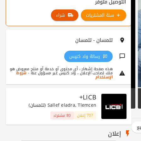
التوصيل متوفر
سلة المشتريات
شراء
تلمسان - تلمسان
رسالة واد كنيس
هذه صفحة إشهار ، أي محتوى أو خدمة أو منتج معروض هو
ملك لصاحب الإعلان ، واد كنيس غير مسؤول عنه -
شروط
الإستخدام
LICB+
Sallef eladra, Tlemcen (تلمسان)
707 إعلان
80 مشترك
يع
إعلان