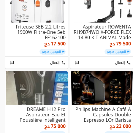
Friteuse SEB 2.2 Litres
Aspirateur ROWENTA
1900W Filtra-One Seb
RH9B74WO X-FORCE FLEX
FF162100
14.80 KIT ANIMAL Made
In France
79 500
دج
17 500
دج
التوصيل متوفر
التوصيل متوفر
إتصال
إتصال
DREAME H12 Pro
Philips Machine À Café À
Aspirateur Eau Et
Capsules Double
Poussière Intelligent
Espresso LOr Barista
Sans Fil,Réservoir 900
LM9012
22 000
دج
75 000
دج
ML...