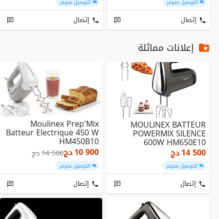
التوصيل متوفر
التوصيل متوفر
إتصال
إتصال
إعلانات مماثلة
Moulinex Prep'Mix
MOULINEX BATTEUR
Batteur Electrique 450 W
POWERMIX SILENCE
HM450B10
600W HM650E10
10 900
دج
14 500
دج
14 500
دج
التوصيل متوفر
التوصيل متوفر
إتصال
إتصال