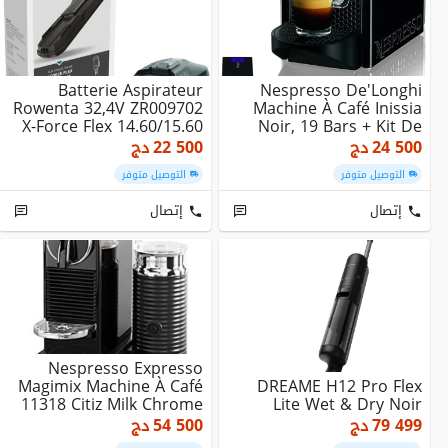
Batterie Aspirateur
Nespresso De'Longhi
Rowenta 32,4V ZR009702
Machine À Café Inissia
X-Force Flex 14.60/15.60
Noir, 19 Bars + Kit De
Bienvenue, Des...
24 500
دج
22 500
دج
التوصيل متوفر
التوصيل متوفر
إتصال
إتصال
Nespresso Expresso
Magimix Machine À Café
DREAME H12 Pro Flex
11318 Citiz Milk Chrome
Lite Wet & Dry Noir
79 499
دج
54 500
دج