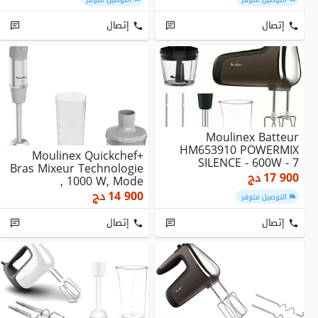
إتصال
إتصال
Moulinex Batteur
HM653910 POWERMIX
Moulinex Quickchef+
SILENCE - 600W - 7
Bras Mixeur Technologie
Accessoires
17 900
دج
, 1000 W, Mode
Silencieux, 20 Vitess...
14 900
دج
التوصيل متوفر
إتصال
إتصال