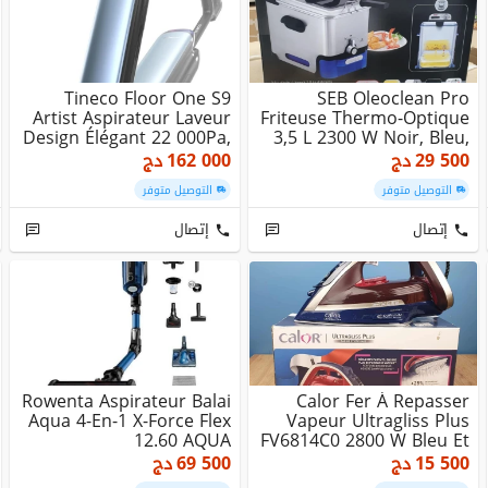
Tineco Floor One S9
SEB Oleoclean Pro
Artist Aspirateur Laveur
Friteuse Thermo-Optique
Design Élégant 22 000Pa,
3,5 L 2300 W Noir, Bleu,
360 Smooth...
Acier Inoxyda...
29 500
دج
162 000
دج
التوصيل متوفر
التوصيل متوفر
إتصال
إتصال
Rowenta Aspirateur Balai
Calor Fer À Repasser
Aqua 4-En-1 X-Force Flex
Vapeur Ultragliss Plus
12.60 AQUA
FV6814C0 2800 W Bleu Et
Violet
15 500
دج
69 500
دج