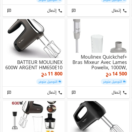
إتصال
إتصال
Moulinex Quickchef+
BATTEUR MOULINEX
Bras Mixeur Avec Lames
600W ARGENT HM650E10
Powelix, 1000W,
Silencieux, 20 Vitess...
14 500
دج
11 800
دج
التوصيل متوفر
التوصيل متوفر
إتصال
إتصال