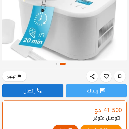
تبليع
رسالة
إتصال
41 500
دج
التوصيل متوفر