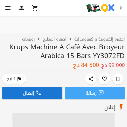
أجهزة إلكترونية و كهرومنزلية
أجهزة المطبخ
روبوتات
Krups Machine A Café Avec Broyeur
Arabica 15 Bars YY3072FD
84 500
دج
99 000
دج
تبليع
رسالة
إتصال
إعلان