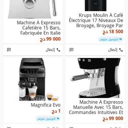
Krups Moulin À Café
Électrique 17 Niveaux De
Machine À Expresso
Broyage, Broyage Par
Cafetière 15 Bars,
Meu...
18 500
دج
Fabriquée En Italie
Design Rétro...
99 000
دج
التوصيل متوفر
إتصال
إتصال
Machine À Expresso
Magnifica Evo
Manuelle Avec 15 Bars,
1
دج
Commandes Intuitives Et
Dose...
99 000
دج
التوصيل متوفر