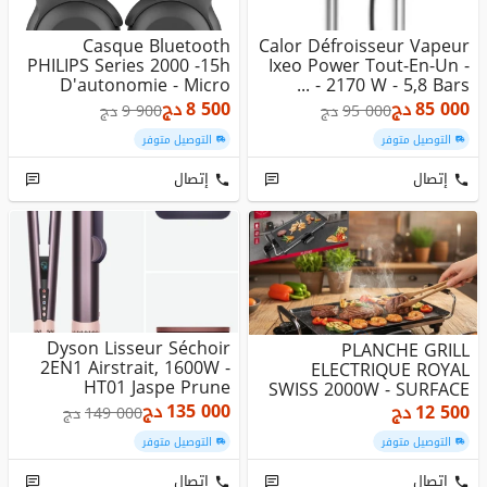
Casque Bluetooth
Calor Défroisseur Vapeur
PHILIPS Series 2000 -15h
Ixeo Power Tout-En-Un -
D'autonomie - Micro
2170 W - 5,8 Bars - ...
Integre ...
85 000
دج
8 500
دج
95 000
دج
9 900
دج
التوصيل متوفر
التوصيل متوفر
إتصال
إتصال
Dyson Lisseur Séchoir
PLANCHE GRILL
2EN1 Airstrait, 1600W -
ELECTRIQUE ROYAL
HT01 Jaspe Prune
SWISS 2000W - SURFACE
ANTIADHESIVE - TH...
135 000
دج
12 500
دج
149 000
دج
التوصيل متوفر
التوصيل متوفر
إتصال
إتصال