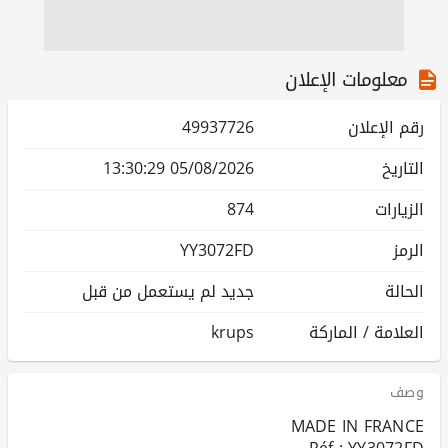
معلومات الإعلان
رقم الإعلان
49937726
التاريخ
05/08/2026 13:30:29
الزيارات
874
الرمز
YY3072FD
الحالة
جديد لم يستعمل من قبل
العلامة / الماركة
krups
وصف