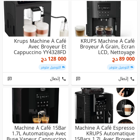
Krups Machine À Café
KRUPS Machine À Café
Avec Broyeur Et
Broyeur À Grain, Ecran
Cappuccino YY4328FD
LCD, Nettoyage
EVIDENCE ONE ...
Automatique...
89 000
دج
128 000
دج
التوصيل متوفر
التوصيل متوفر
إتصال
إتصال
Machine À Café 15Bar
Machine À Café Espresso
1.7L Automatique Avec
KRUPS Automatique
Buse Vapeur Cappuccino
15Bars 1.7L Avec Broyeur