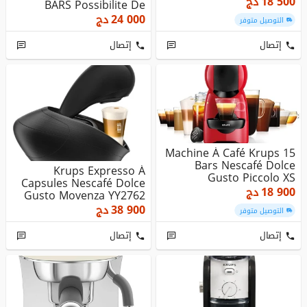
18 500
دج
BARS Possibilite De
Facturation
24 000
دج
التوصيل متوفر
إتصال
إتصال
Machine À Café Krups 15
Bars Nescafé Dolce
Krups Expresso À
Gusto Piccolo XS
Capsules Nescafé Dolce
Rouge,KP1A...
18 900
دج
Gusto Movenza YY2762
38 900
دج
التوصيل متوفر
إتصال
إتصال