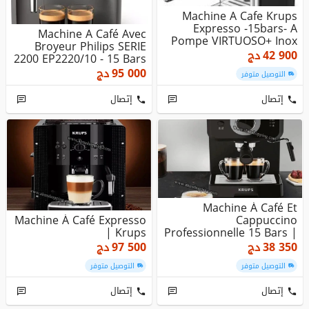
Machine A Cafe Krups
Expresso -15bars- A
Machine A Café Avec
Pompe VIRTUOSO+ Inox
Broyeur Philips SERIE
XP444C10
42 900
دج
2200 EP2220/10 - 15 Bars
- 1...
95 000
دج
التوصيل متوفر
إتصال
إتصال
Machine À Café Et
Machine À Café Expresso
Cappuccino
| Krups
Professionnelle 15 Bars |
Krups
38 350
دج
97 500
دج
التوصيل متوفر
التوصيل متوفر
إتصال
إتصال