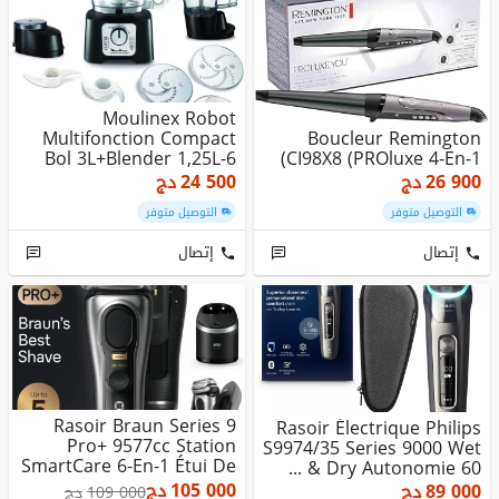
Moulinex Robot
Multifonction Compact
Boucleur Remington
Bol 3L+Blender 1,25L-6
CI98X8 (PROluxe 4-En-1)
Vitesse-9 ...
26 900
دج
24 500
دج
التوصيل متوفر
التوصيل متوفر
إتصال
إتصال
Rasoir Braun Series 9
Rasoir Électrique Philips
Pro+ 9577cc Station
S9974/35 Series 9000 Wet
SmartCare 6-En-1 Étui De
& Dry Autonomie 60 ...
Rec...
105 000
دج
89 000
دج
109 000
دج