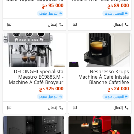
Arab...
- E...
89 000
دج
95 000
دج
التوصيل متوفر
التوصيل متوفر
إتصال
إتصال
DELONGHI Specialista
Nespresso Krups
Maestro EC9885.M -
Machine À Café Inissia
Machine A Café Broyeur
Blanche Cafetière
Barista...
Espresso YY15...
24 000
دج
325 000
دج
التوصيل متوفر
التوصيل متوفر
إتصال
إتصال