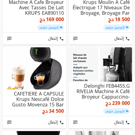
Machine A Cafe Broyeur
Krups Moulin À Café
Avec Tasses De Lait
Électrique 17 Niveaux De
KRUPS EA890110
Broyage, Broyage Par
EVIDENCE - ...
Meu...
18 500
دج
169 000
دج
التوصيل متوفر
التوصيل متوفر
إتصال
إتصال
Delonghi FEB4455.G
RIVELIA Machine A Café
CAFETIERE A CAPSULE
Broyeur Cappuccino-
Krups Nescafé Dolce
Double Ré...
239 000
دج
Gusto Movenza 15 Bar
Noir Bros...
34 500
دج
التوصيل متوفر
إتصال
إتصال