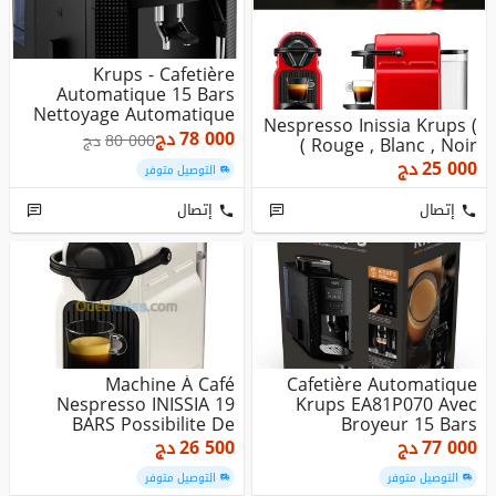
Krups - Cafetière
Automatique 15 Bars
Nettoyage Automatique
Nespresso Inissia Krups (
Noir,buse ...
78 000
دج
80 000
دج
Rouge , Blanc , Noir )
25 000
دج
التوصيل متوفر
إتصال
إتصال
Machine À Café
Cafetière Automatique
Nespresso INISSIA 19
Krups EA81P070 Avec
BARS Possibilite De
Broyeur 15 Bars
Facturation
Nettoyage A...
77 000
دج
26 500
دج
التوصيل متوفر
التوصيل متوفر