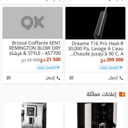
Brosse Coiffante 6EN1
Dreame T16 Pro Heat-R
REMINGTON BLOW DRY
30,000 Pa, Lavage À L'eau
& STYLE - AS7700 فرشاة
Chaude Jusqu'à 90 C, A...
تصفيف
21 500
دج
209 000
دج
22 900
دج
التوصيل متوفر
التوصيل متوفر
إتصال
إتصال
إعلانات مماثلة