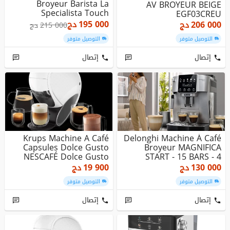
Broyeur Barista La
AV BROYEUR BEIGE
Specialista Touch
EGF03CREU
EC9455.M-...
195 000
دج
206 000
دج
215 000
دج
التوصيل متوفر
التوصيل متوفر
إتصال
إتصال
Krups Machine A Café
Delonghi Machine À Café
Capsules Dolce Gusto
Broyeur MAGNIFICA
NESCAFÉ Dolce Gusto
START - 15 BARS - 4
NEO Blan...
Recettes...
130 000
دج
19 900
دج
التوصيل متوفر
التوصيل متوفر
إتصال
إتصال