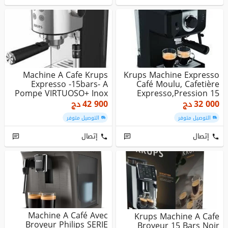
Machine A Cafe Krups
Krups Machine Expresso
Expresso -15bars- A
Café Moulu, Cafetière
Pompe VIRTUOSO+ Inox
Expresso,Pression 15
XP444C10
Bars...
32 000
دج
42 900
دج
التوصيل متوفر
التوصيل متوفر
إتصال
إتصال
Machine A Café Avec
Krups Machine A Cafe
Broyeur Philips SERIE
Broyeur 15 Bars Noir