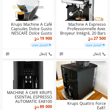
Krups Machine A Café
Machine A Expresso
Capsules Dolce Gusto
Professionnelle Avec
NESCAFÉ Dolce Gusto
Broyeur Intégré, 20 Bars
NEO Blan...
Avec ...
27 500
دج
19 900
دج
التوصيل متوفر
التوصيل متوفر
إتصال
إتصال
MACHINE À CAFÉ KRUPS
ESENTIAL ESPRESSO
AUTOMATIC EA8100
Krups Quattro Force
SERIES
89 000
دج
Ea81