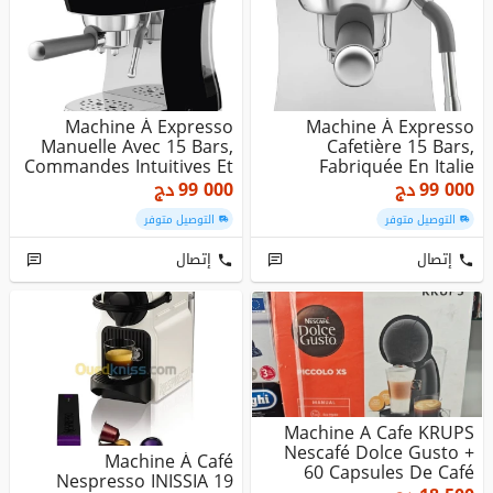
Machine À Expresso
Machine À Expresso
Manuelle Avec 15 Bars,
Cafetière 15 Bars,
Commandes Intuitives Et
Fabriquée En Italie
Dose...
Design Rétro...
99 000
دج
99 000
دج
التوصيل متوفر
التوصيل متوفر
إتصال
إتصال
Machine A Cafe KRUPS
Nescafé Dolce Gusto +
Machine À Café
60 Capsules De Café
Nespresso INISSIA 19
Lungo ...