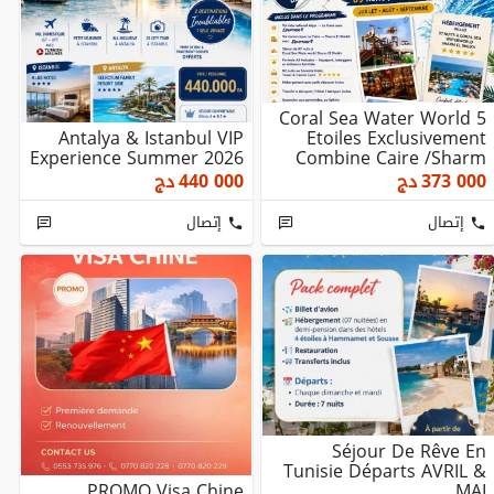
Coral Sea Water World 5
Antalya & Istanbul VIP
Etoiles Exclusivement
Experience Summer 2026
Combine Caire /Sharm
El-Sheikh
373 000
دج
440 000
دج
إتصال
إتصال
Séjour De Rêve En
Tunisie Départs AVRIL &
PROMO Visa Chine
MAI