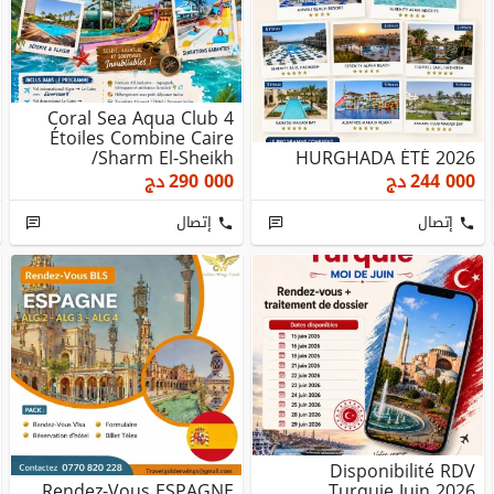
Coral Sea Aqua Club 4
Étoiles Combine Caire
/Sharm El-Sheikh
HURGHADA ÉTÉ 2026
244 000
دج
290 000
دج
إتصال
إتصال
Disponibilité RDV
Rendez-Vous ESPAGNE
Turquie Juin 2026