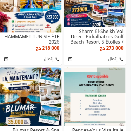
Sharm El-Sheikh Vol
HAMMAMET TUNISIE ÉTÉ
Direct Pickalbatros Golf
2026
Beach Resort 5 Étoiles /
Coral Se...
273 000
دج
218 000
دج
إتصال
إتصال
Blumar Resort & Spa
Rendez-Vous Visa Italie