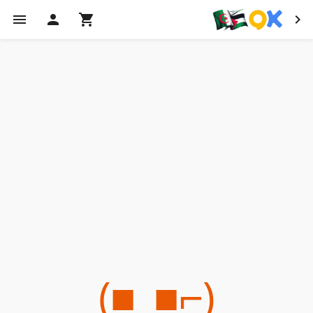
(⌐■_■)