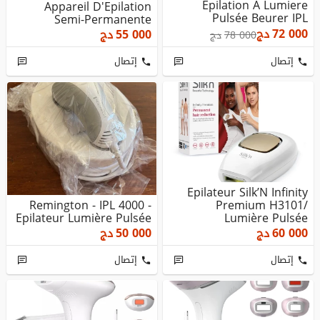
Epilation A Lumiere
Appareil D'Epilation
Pulsée Beurer IPL
Semi-Permanente
72 000
دج
55 000
دج
78 000
دج
إتصال
إتصال
Epilateur Silk’N Infinity
Remington - IPL 4000 -
Premium H3101/
Epilateur Lumière Pulsée
Lumière Pulsée
60 000
دج
50 000
دج
إتصال
إتصال