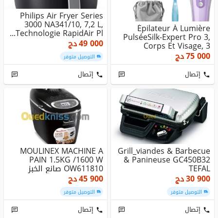
Philips Air Fryer Series
3000 NA341/10, 7,2 L,
Épilateur À Lumière
Technologie RapidAir Pl...
PulséeSilk-Expert Pro 3,
49 000
دج
Corps Et Visage, 3
Niveau...
75 000
دج
التوصيل متوفر
إتصال
إتصال
MOULINEX MACHINE A
Grill_viandes & Barbecue
PAIN 1.5KG /1600 W
& Panineuse GC450B32
TEFAL
OW611810 صانع الخبز
30 900
دج
45 900
دج
التوصيل متوفر
التوصيل متوفر
إتصال
إتصال