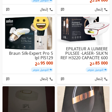
24 000
دج
التوصيل متوفر
إتصال
إتصال
EPILATEUR A LUMIERE
Braun Silk-Expert Pro 5
PULSEE -LASER- SILK'N
Ipl Pl5129
REF H3220 CAPACITE 600
000 F...
85 000
دج
95 000
دج
التوصيل متوفر
التوصيل متوفر
إتصال
إتصال