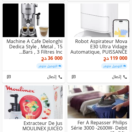
Machine A Cafe Delonghi
Robot Aspirateur Mova
Dedica Style , Metal , 15
E30 Ultra Vidage
Bars , 3 Filtres Inc...
Automatique, PUISSANCE
7000 Pa,...
119 000
دج
36 000
دج
التوصيل متوفر
التوصيل متوفر
إتصال
إتصال
Fer À Repasser Philips
Extracteur De Jus
Série 3000 -2600W- Debit
MOULINEX JUICEO