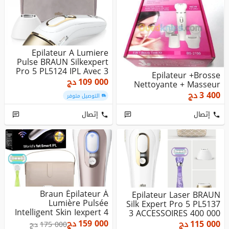
Epilateur A Lumiere
Pulse BRAUN Silkexpert
Pro 5 PL5124 IPL Avec 3
Epilateur +Brosse
Acc...
109 000
دج
Nettoyante + Masseur
3 400
دج
التوصيل متوفر
إتصال
إتصال
Braun Épilateur À
Epilateur Laser BRAUN
Lumière Pulsée
Silk Expert Pro 5 PL5137
Intelligent Skin Iexpert 4
3 ACCESSOIRES 400 000
Têtes Visa...
F...
159 000
دج
115 000
دج
175 000
دج