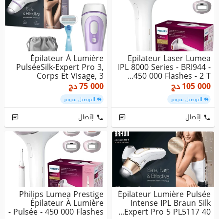
Épilateur À Lumière
Epilateur Laser Lumea
PulséeSilk-Expert Pro 3,
IPL 8000 Series - BRI944 -
Corps Et Visage, 3
450 000 Flashes - 2 T...
Niveau...
105 000
دج
75 000
دج
التوصيل متوفر
التوصيل متوفر
إتصال
إتصال
Philips Lumea Prestige
Épilateur Lumière Pulsée
Épilateur À Lumière
Intense IPL Braun Silk
Pulsée - 450 000 Flashes -
Expert Pro 5 PL5117 40...