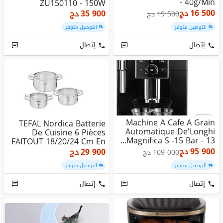
40g/min -
ZU150110 - 150W
16 500
دج
35 900
دج
19 500
دج
التوصيل متوفر
التوصيل متوفر
إتصال
إتصال
Machine A Cafe A Grain
TEFAL Nordica Batterie
Automatique De'Longhi
De Cuisine 6 Pièces
Magnifica S -15 Bar - 13...
FAITOUT 18/20/24 Cm En
Inox...
95 900
دج
29 900
دج
109 000
دج
التوصيل متوفر
التوصيل متوفر
إتصال
إتصال