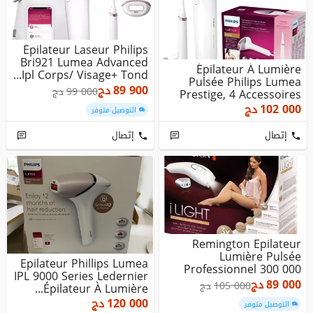
Épilateur Laseur Philips
Bri921 Lumea Advanced
Épilateur À Lumière
Ipl Corps/ Visage+ Tond...
Pulsée Philips Lumea
89 900
دج
99 000
دج
Prestige, 4 Accessoires
Avec ...
102 000
دج
التوصيل متوفر
إتصال
إتصال
Remington Epilateur
Lumière Pulsée
Epilateur Phillips Lumea
Professionnel 300 000
IPL 9000 Series Ledernier
Flashs- IPL85...
89 000
دج
105 000
دج
Épilateur À Lumière...
120 000
دج
التوصيل متوفر