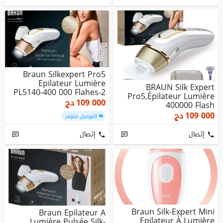
Braun Silkexpert Pro5
Epilateur Lumière
BRAUN Silk Expert
PL5140-400 000 Flahes-2
Pro5,épilateur Lumière
Tetes ...
109 000
دج
400000 Flash
Pochette,tête P...
109 000
دج
التوصيل متوفر
إتصال
إتصال
Braun Silk-Expert Mini
Braun Épilateur A
Epilateur À Lumière
Lumière Pulsée Silk-