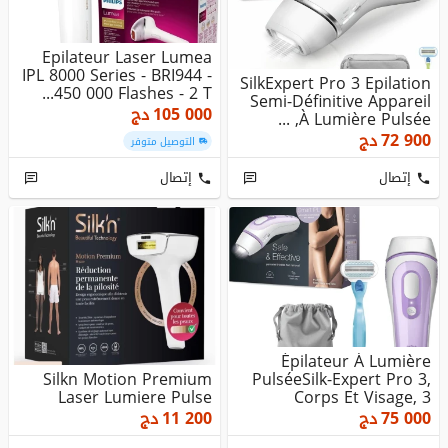
Epilateur Laser Lumea
IPL 8000 Series - BRI944 -
SilkExpert Pro 3 Epilation
450 000 Flashes - 2 T...
Semi-Définitive Appareil
105 000
دج
À Lumière Pulsée, ...
72 900
دج
التوصيل متوفر
إتصال
إتصال
Épilateur À Lumière
Silkn Motion Premium
PulséeSilk-Expert Pro 3,
Laser Lumiere Pulse
Corps Et Visage, 3
Niveau...
75 000
دج
11 200
دج