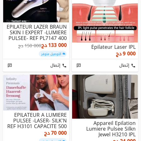
EPILATEUR LAZER BRAUN
SKIN I EXPERT -LUMIERE
PULSEE- REF PL7147 400
0...
133 000
دج
150 000
دج
Épilateur Laser IPL
9 000
دج
التوصيل متوفر
إتصال
إتصال
EPILATEUR A LUMIERE
PULSEE -LASER- SILK'N
Appareil Epilation
REF H3101 CAPACITE 500
Lumiere Pulsee Silkn
000 F...
70 000
دج
Jewel H3210 IPL