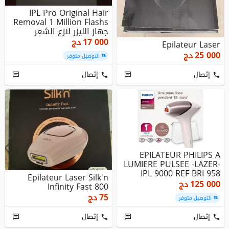
IPL Pro Original Hair
Removal 1 Million Flashs
جهاز الليزر لنزع الشعر
17 000
دج
Epilateur Laser
25 000
دج
التوصيل متوفر
إتصال
إتصال
EPILATEUR PHILIPS A
LUMIERE PULSEE -LAZER-
IPL 9000 REF BRI 958
Epilateur Laser Silk'n
FIL/SA...
125 000
دج
Infinity Fast 800
75
دج
التوصيل متوفر
إتصال
إتصال