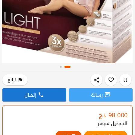
تبليع
رسالة
إتصال
98 000
دج
التوصيل متوفر