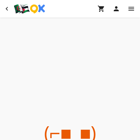
(⌐■_■)