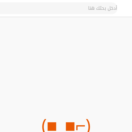
(⌐■_■)