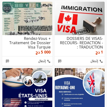
Rendez-Vous +
DOSSIERS DE VISAS-
Traitement De Dossier
RECOURS- REDACTION -
Visa Turquie
TRADUCTION :
1
دج
5 000
دج
إتصال
إتصال