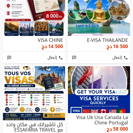
VISA CHINE
E-VISA THAILANDE
16 500
دج
14 500
دج
إتصال
إتصال
Visa Uk Usa Canada La
Chine Portugal
كل تأشيراتك في مكان واحد
58 000
دج
مع ESSAFARIA TRAVEL