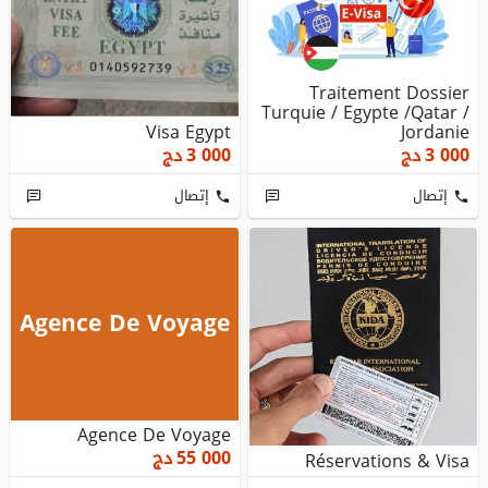
Traitement Dossier
Turquie / Egypte /Qatar /
Visa Egypt
Jordanie
3 000
دج
3 000
دج
إتصال
إتصال
Agence De Voyage
Agence De Voyage
55 000
دج
Réservations & Visa