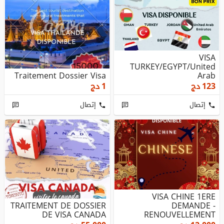
VISA
TURKEY/EGYPT/United
Traitement Dossier Visa
Arab
Emirates/OLMAN/TAHIAL
123
دج
1
دج
ANDE... BON PRIX
إتصال
إتصال
VISA CHINE 1ERE
TRAITEMENT DE DOSSIER
DEMANDE -
DE VISA CANADA
RENOUVELLEMENT