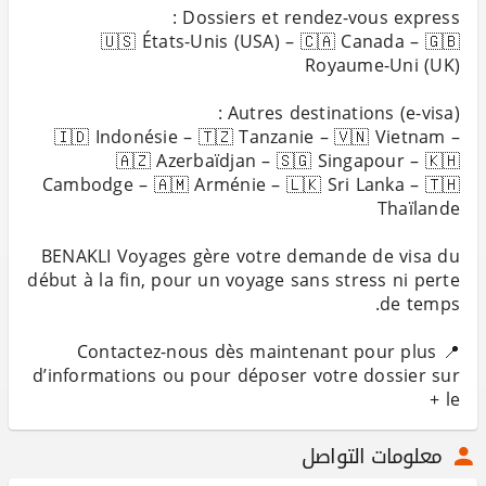
🇺🇸 États-Unis (USA) – 🇨🇦 Canada – 🇬🇧
🇮🇩 Indonésie – 🇹🇿 Tanzanie – 🇻🇳 Vietnam –
🇦🇿 Azerbaïdjan – 🇸🇬 Singapour – 🇰🇭
Cambodge – 🇦🇲 Arménie – 🇱🇰 Sri Lanka – 🇹🇭
BENAKLI Voyages gère votre demande de visa du
début à la fin, pour un voyage sans stress ni perte
📍 Contactez-nous dès maintenant pour plus
d’informations ou pour déposer votre dossier sur
le +
معلومات التواصل