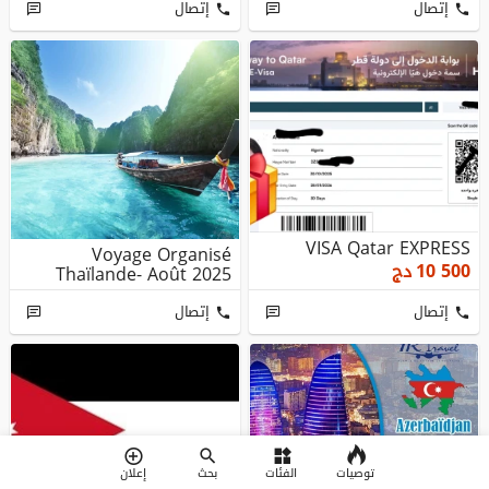
إتصال
إتصال
VISA Qatar EXPRESS
Voyage Organisé
10 500
دج
Thaïlande- Août 2025
إتصال
إتصال
توصيات
الفئات
بحث
إعلان