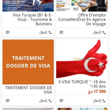
Visa Turquie (B1 & E-
Offre D'emploi
Visa) - Tourisme &
Conseiller(ère) En Agence
Business
De Voyage
إتصال
إتصال
TRAITEMENT
DOSSIER DE VISA
E-VISA TURQUIE " -18 Ans
+35 Ans"
TRAITEMENT DOSSIER DE
17 500
دج
VISA
إتصال
إتصال