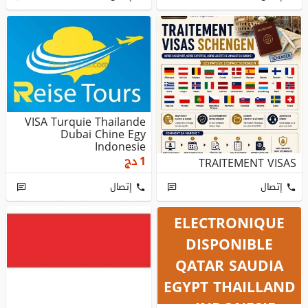
VISA Turquie Thailande
Dubai Chine Egy
Indonesie
1
دج
TRAITEMENT VISAS
إتصال
إتصال
VISA
ELECTRONIQUE
DISPONIBLE
QATAR SAUDIA
EGYPT THAILLAND