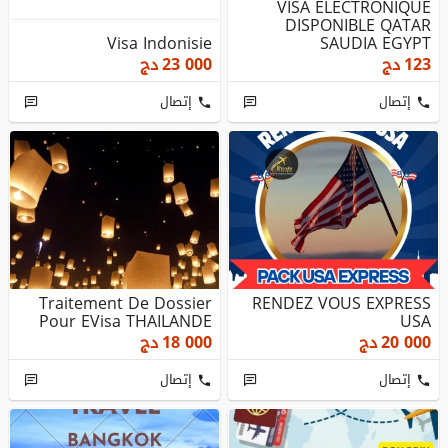
INDONESIE...
VISA ELECTRONIQUE
DISPONIBLE QATAR
Visa Indonisie
SAUDIA EGYPT
THAILLAND INDONESIE...
123
دج
23 000
دج
إتصال
إتصال
Traitement De Dossier
RENDEZ VOUS EXPRESS
Pour EVisa THAILANDE
USA
20 000
دج
18 000
دج
إتصال
إتصال