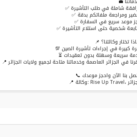
💼 خدماتنا:
✅ مرافقة شاملة في طلب التأشيرة
✅ تحضير ومراجعة ملفاتكم بدقة
✅ حجز موعد سريع في السفارة
✅ متابعة شخصية حتى استلام التأشيرة
📌 لماذا تختار وكالتنا؟
💯 خبرة كبيرة في إجراءات تأشيرة الصين
⏳ خدمة سريعة وسهلة بدون تعقيدات
📍 مقرنا في الجزائر العاصمة وخدماتنا متاحة لجميع ولايات الجزائر
📞 اتصل بنا الآن واحجز موعدك!
📍 وكالة: Rise Up Trav