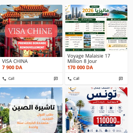
Voyage Malaisie 17
VISA CHINA
Million 8 Jour
7 900
DA
170 000
DA
Call
Call