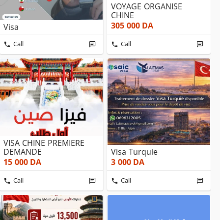
VOYAGE ORGANISE
CHINE
305 000
DA
Visa
Call
Call
VISA CHINE PREMIERE
DEMANDE
Visa Turquie
15 000
DA
3 000
DA
Call
Call