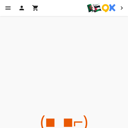
(⌐■_■)