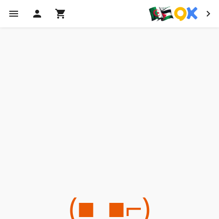
(⌐■_■)