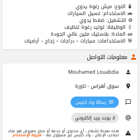
🎯 الاستخدامات: سيارات – دراجات – زجاج – أرضيات
معلومات التواصل
Mouhamed Louabdia
سوق أهراس - تاورة
رسالة واد كنيس
لا يوجد بريد إلكتروني
هذه صفحة إشهار ، أي محتوى أو خدمة أو منتج معروض هو ملك
لصاحب الإعلان ، واد كنيس غير مسؤول عنه -
شروط الإستخدام