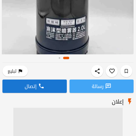
تبليع
رسالة
إتصال
إعلان