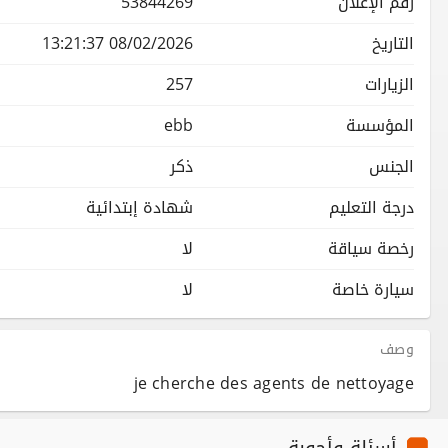
رقم الإعلان
53844269
التاريخ
08/02/2026 13:21:37
الزيارات
257
المؤسسة
ebb
الجنس
ذكر
درجة التعليم
شهادة إبتدائية
رخصة سياقة
لا
سيارة خاصة
لا
وصف
je cherche des agents de nettoyage
أسئلة وأجوبة