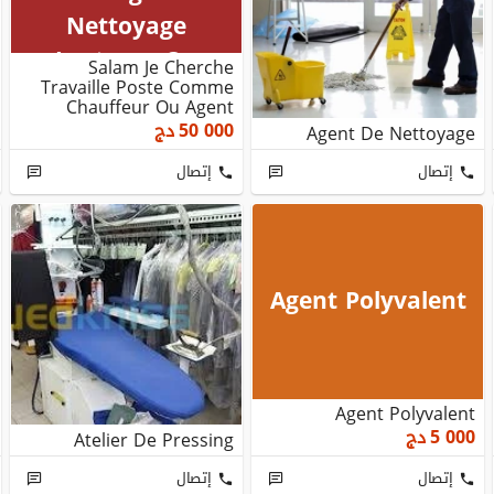
Nettoyage
Lustrage Ou
Salam Je Cherche
Travaille Poste Comme
Chauffeur Ou Agent
Nettoyage Lustrage Ou
50 000
دج
Agent De Nettoyage
إتصال
إتصال
Agent Polyvalent
Agent Polyvalent
5 000
دج
Atelier De Pressing
إتصال
إتصال