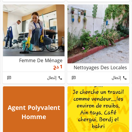
Femme De Ménage
1
دج
Nettoyages Des Locales
إتصال
إتصال
Agent Polyvalent
Homme