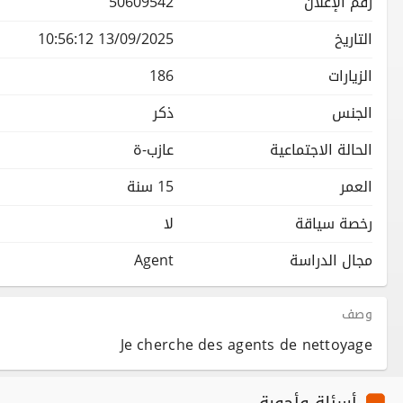
رقم الإعلان
50609542
التاريخ
13/09/2025 10:56:12
الزيارات
186
الجنس
ذكر
الحالة الاجتماعية
عازب-ة
العمر
15 سنة
رخصة سياقة
لا
مجال الدراسة
Agent
وصف
Je cherche des agents de nettoyage
أسئلة وأجوبة