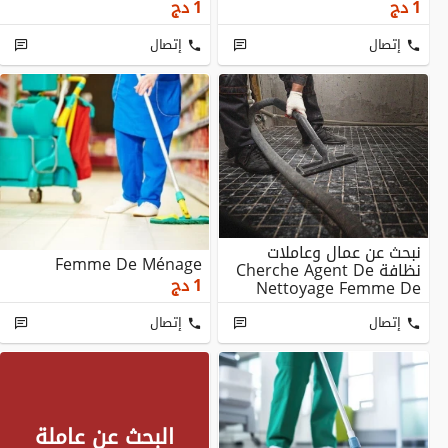
1
دج
1
دج
إتصال
إتصال
نبحث عن عمال وعاملات
Femme De Ménage
نظافة Cherche Agent De
1
دج
Nettoyage Femme De
Ménage
إتصال
إتصال
البحث عن عاملة