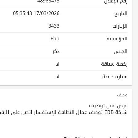
رقم الإعلان
48966473
التاريخ
17/03/2026 05:35:43
الزيارات
3433
المؤسسة
Ebb
الجنس
ذكر
رخصة سياقة
لا
سيارة خاصة
لا
وصف