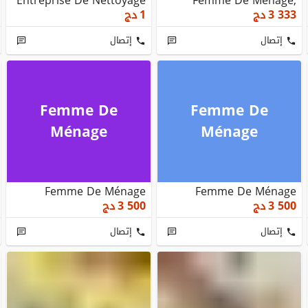
Entreprise De Nettoyage
Femme De Ménage,
& Jardinage, Sociét...
Société De Nettoya...
3 333
دج
1
دج
إتصال
إتصال
Femme De
Femme De
Ménage
Ménage
Femme De Ménage
Femme De Ménage
3 500
دج
3 500
دج
إتصال
إتصال