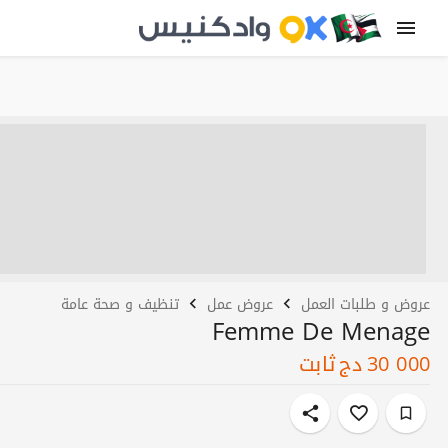
عروض و طلبات العمل
عروض عمل
تنظيف و صحة عامة
Femme De Menage
30 000
دج
ثابت