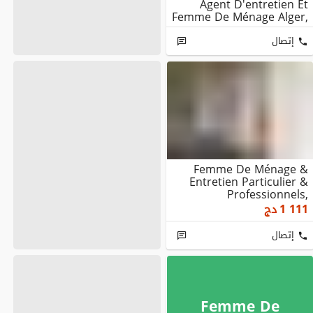
Agent D'entretien Et
Femme De Ménage Alger,
Société De N...
إتصال
Femme De Ménage &
Entretien Particulier &
Professionnels,
Entreprise De Nettoyag...
1 111
دج
إتصال
Femme De