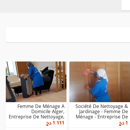
Femme De Ménage À
Société De Nettoyage &
Domicile Alger,
Jardinage - Femme De
Entreprise De Nettoyage,
Ménage - Entreprise De
Agent D'entretien, So...
Nettoyage - S...
1
دج
1 111
دج