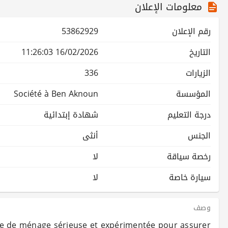
معلومات الإعلان
رقم الإعلان
53862929
التاريخ
16/02/2026 11:26:03
الزيارات
336
المؤسسة
Société à Ben Aknoun
درجة التعليم
شهادة إبتدائية
الجنس
أنثى
رخصة سياقة
لا
سيارة خاصة
لا
وصف
e de ménage sérieuse et expérimentée pour assurer