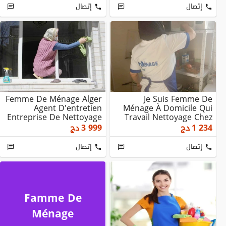
إتصال
إتصال
Femme De Ménage Alger
Je Suis Femme De
Agent D'entretien
Ménage À Domicile Qui
Entreprise De Nettoyage
Travail Nettoyage Chez
Fin De Traveaux ...
Particulier Ou Ent...
1 234
دج
3 999
دج
إتصال
إتصال
Famme De
Ménage