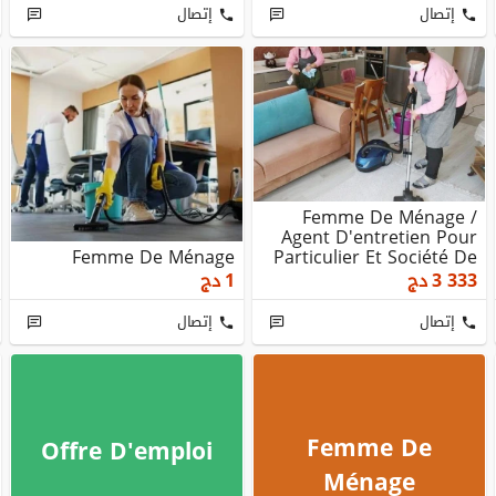
إتصال
إتصال
Femme De Ménage /
Agent D'entretien Pour
Femme De Ménage
Particulier Et Société De
Nettoyage Fin...
3 333
دج
1
دج
إتصال
إتصال
Femme De
Offre D'emploi
Ménage