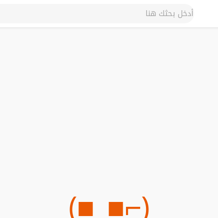
(⌐■_■)