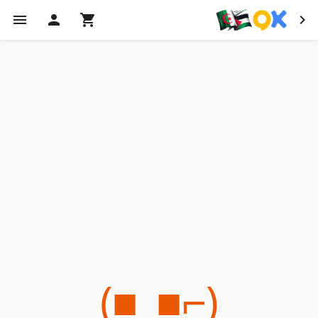
(⌐■_■)