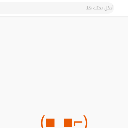
(⌐■_■)