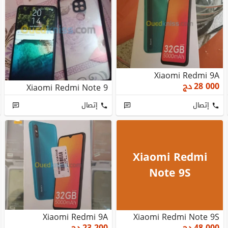
Xiaomi Redmi 9A
28 000
دج
Xiaomi Redmi Note 9
إتصال
إتصال
Xiaomi Redmi
Note 9S
Xiaomi Redmi 9A
Xiaomi Redmi Note 9S
48 000
دج
23 200
دج