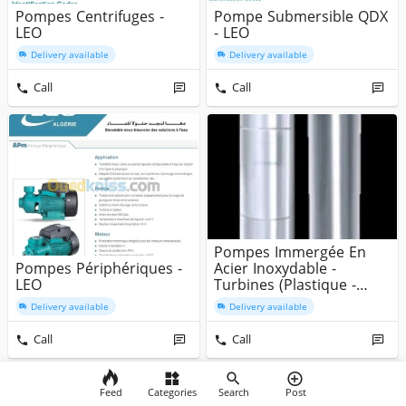
Pompes Centrifuges -
Pompe Submersible QDX
LEO
- LEO
Delivery available
Delivery available
Call
Call
Pompes Immergée En
Pompes Périphériques -
Acier Inoxydable -
LEO
Turbines (plastique -
Fonte) De ...
Delivery available
Delivery available
Call
Call
Feed
Categories
Search
Post