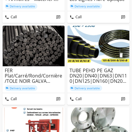
Delivery available
Delivery available
Call
Call
FER
TUBE PEHD PE GAZ
Plat/Carré/Rond/Cornière
DN20|DN40|DN63|DN11
/TOLE NOIR GALVA
0|DN125|DN160|DN200
STRIEE/TUBE CARRE
|DN250
Delivery available
Delivery available
ROND ME...
Call
Call