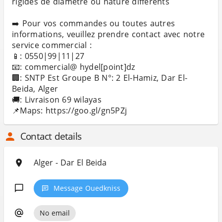
rigides de diamètre ou nature différents
➡️ Pour vos commandes ou toutes autres
informations, veuillez prendre contact avec notre
service commercial :
📱: 0550|99|11|27
📧: commercial@ hydel[point]dz
🏢: SNTP Est Groupe B N°: 2 El-Hamiz, Dar El-
Beida, Alger
🚚: Livraison 69 wilayas
📌Maps: https://goo.gl/gn5PZj
Contact details
Alger - Dar El Beida
Message Ouedkniss
No email