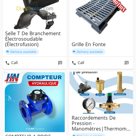
Selle T De Branchement
Électrosoudable
(Électrofusion)
Grille En Fonte
Delivery available
Delivery available
Call
Call
Raccordements De
Pression -
Manomètres|Thermomè
Tre|Régulateur De