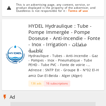
This is an advertising page, any content, service, or
product displayed is the property of the advertiser, and
Ouedkniss is not responsible for it -
Terms of use
HYDEL Hydraulique : Tube -
Pompe Immergée - Pompe
Doseuse - Anti-Incendie - Fonte
- Inox - Irrigation - مضخات
غاطسة
Hydraulique - Tubes - Anti-incendie - Gaz
- Pompes - Inox - Pneumatique - Tube
PEHD - Tube PVC - Fonte de voirie -
Agriculture - Joint - Robinetterie
Adresse : SNTP Est - Groupe B - N°02 El-H
industrielle.
amiz Dar-El-Beida - Alger (Alger)
136 ads
16 subscriptions
Ad