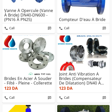
Vanne À Opercule (Vanne
À Bride) DN40-DN600 -
(PN16 À PN25)
Compteur D'eau À Bride
Call
Call
Joint Anti Vibration À
Brides En Acier À Souder
Brides (Compensateur
- Filté - Pleine - Collerette
De Dilatation) DN40 À
300 ...
123
DA
123
DA
Call
Call