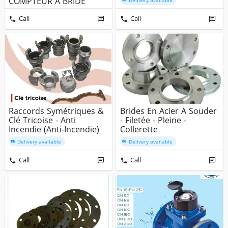
COMPTEUR A BRIDE
Delivery available
Press...
Call
Call
Raccords Symétriques &
Brides En Acier À Souder
Clé Tricoise - Anti
- Filetée - Pleine -
Incendie (Anti-Incendie)
Collerette
Delivery available
Delivery available
Call
Call