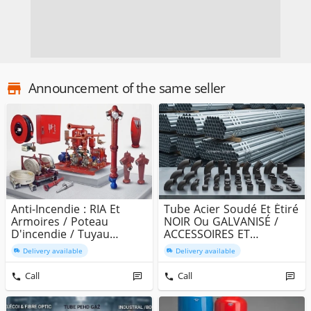
Announcement of the same seller
Anti-Incendie : RIA Et
Tube Acier Soudé Et Étiré
Armoires / Poteau
NOIR Ou GALVANISÉ /
D'incendie / Tuyau
ACCESSOIRES ET
D'Incendie...
RACCORDS ...
Delivery available
Delivery available
Call
Call