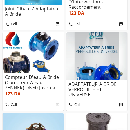
D'intervention -
Raccordement
Joint Gibault/ Adaptateur
123
DA
A Bride
Call
Call
Compteur D'eau À Bride
(Compteur À Eau
ADAPTATEUR À BRIDE
ZENNER) DN50 Jusqu'à
VERROUILLÉ ET
DN300 PN16...
123
DA
UNIVERSEL
Call
Call