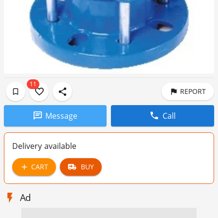
11
REPORT
Message
Call
Delivery available
CART
BUY
Ad