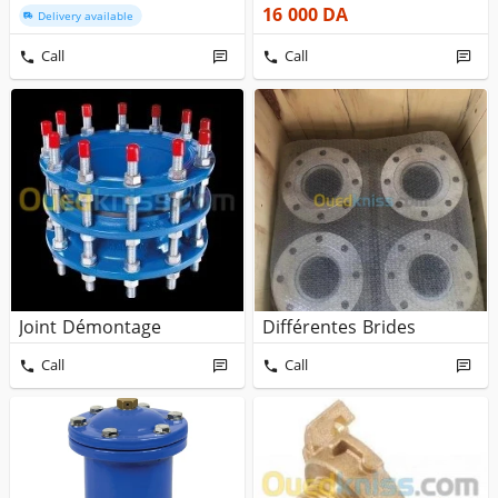
16 000
DA
Delivery available
Call
Call
Joint Démontage
Différentes Brides
Call
Call