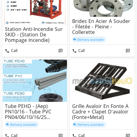
Brides En Acier À Souder
- Filetée - Pleine -
Station Anti-Incendie Sur
Collerette
SKID - (Station De
Pompage Incendie)
Delivery available
Call
Call
Tube PEHD - (Aep)
Grille Avaloir En Fonte À
PN10/16 - Tube PVC
Cadre + Clapet D'avaloir
PN04/06/10/16/25
(fonte+metal)
(Assainissement)...
Delivery available
Delivery available
Call
Call