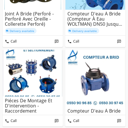
Joint À Bride (perforé -
Compteur D'eau À Bride
Perforé Avec Oreille -
(Compteur À Eau
Collerette Perforé)
WOLTMAN) DN50 Jusqu'à
DN300 PN1...
Delivery available
Delivery available
Call
Call
Piéces De Montage Et
D'intervention -
Raccordement
Compteur D'eau À Bride
Call
Call