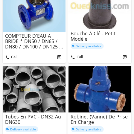
Bouche À Clé - Petit
COMPTEUR D'EAU A
Modèle
BRIDE * DN50 / DN65 /
DN80 / DN100 / DN125 /
Delivery available
DN150 / ...
Call
Call
Tubes En PVC - DN32 Au
Robinet (Vanne) De Prise
DN630
En Charge
Delivery available
Delivery available