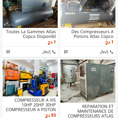
Toutes La Gammes Atlas
Des Compresseurs A
Copco Disponibl
Pistons Atlas Copco
1
دج
1
دج
إتصال
إتصال
COMPRESSEUR À VIS
10HP 20HP 30HP
REPARATION ET
COMPRESSEUR A PISTON
MAINTENANCE DE
900l 500l 300l 270l 200l
93
دج
COMPRESSEURS ATLAS