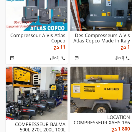
Compresseur A Vis Atlas
Des Compresseurs A Vis
Copco
Atlas Copco Made In Italy
1
دج
11
دج
إتصال
إتصال
LOCATION
COMPRESSEUR XAHS 186
COMPRESSEUR BALMA
1 800
دج
500L 270L 200L 100L