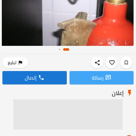
تبليع
رسالة
إتصال
إعلان