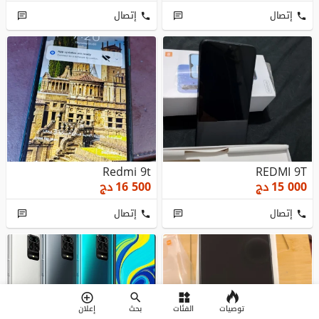
إتصال
إتصال
Redmi 9t
REDMI 9T
15 000
دج
16 500
دج
إتصال
إتصال
توصيات
الفئات
بحث
إعلان