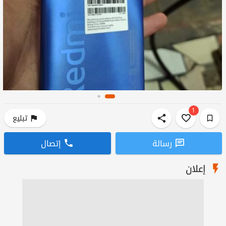
1
تبليع
رسالة
إتصال
إعلان