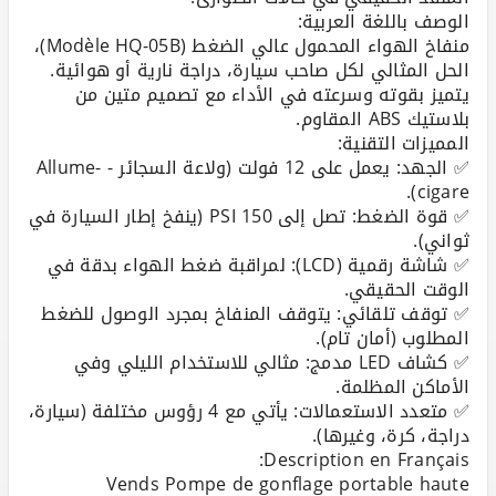
منفاخ الهواء المحمول عالي الضغط (Modèle HQ-05B)،
الحل المثالي لكل صاحب سيارة، دراجة نارية أو هوائية.
يتميز بقوته وسرعته في الأداء مع تصميم متين من
✅ الجهد: يعمل على 12 فولت (ولاعة السجائر - Allume-
✅ قوة الضغط: تصل إلى 150 PSI (ينفخ إطار السيارة في
✅ شاشة رقمية (LCD): لمراقبة ضغط الهواء بدقة في
✅ توقف تلقائي: يتوقف المنفاخ بمجرد الوصول للضغط
✅ كشاف LED مدمج: مثالي للاستخدام الليلي وفي
✅ متعدد الاستعمالات: يأتي مع 4 رؤوس مختلفة (سيارة،
Vends Pompe de gonflage portable haute