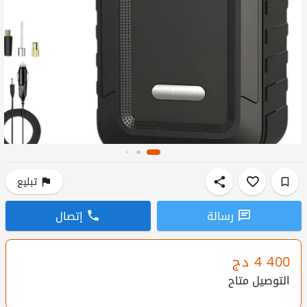
تبليع
رسالة
إتصال
4 400
دج
التوصيل متاح