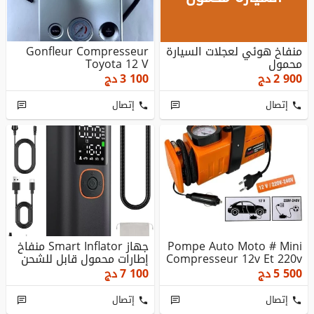
منفاخ هوئي لعجلات السيارة
Gonfleur Compresseur
محمول
Toyota 12 V
2 900
دج
3 100
دج
إتصال
إتصال
Pompe Auto Moto # Mini
جهاز Smart Inflator منفاخ
Compresseur 12v Et 220v
إطارات محمول قابل للشحن
5 500
دج
7 100
دج
إتصال
إتصال