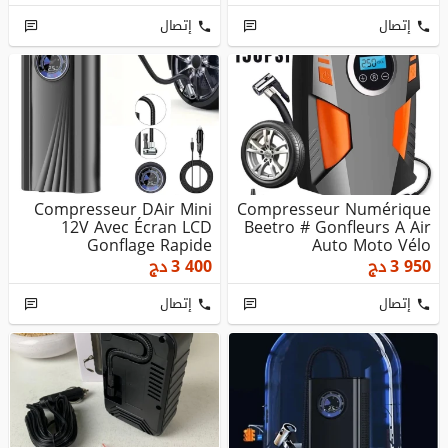
إتصال
إتصال
Compresseur DAir Mini
Compresseur Numérique
12V Avec Écran LCD
Beetro # Gonfleurs A Air
Gonflage Rapide
Auto Moto Vélo
3 950
دج
3 400
دج
إتصال
إتصال