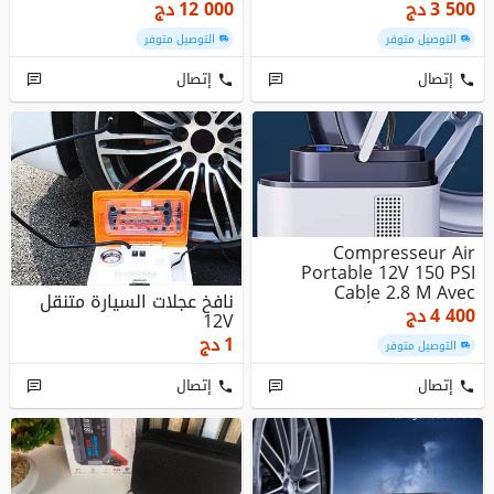
جهاز تش...
3 500
دج
12 000
دج
التوصيل متوفر
التوصيل متوفر
إتصال
إتصال
Compresseur Air
Portable 12V 150 PSI
Cable 2.8 M Avec
نافخ عجلات السيارة متنقل
Éclairage LED ج...
4 400
دج
12V
1
دج
التوصيل متوفر
إتصال
إتصال