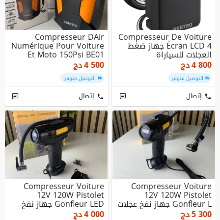
Compresseur DAir
Compresseur De Voiture
Écran LCD 4 جهاز ضغط
Numérique Pour Voiture
العجلات للسياراة
Et Moto 150Psi BE01
4 800
دج
4 500
دج
التوصيل متوفر
التوصيل متوفر
إتصال
إتصال
Compresseur Voiture
Compresseur Voiture
12V 120W Pistolet
12V 120W Pistolet
Gonfleur L جهاز نفخ عجلات
Gonfleur LED جهاز نفخ
محمول
عجلات مح...
5 300
دج
4 000
دج