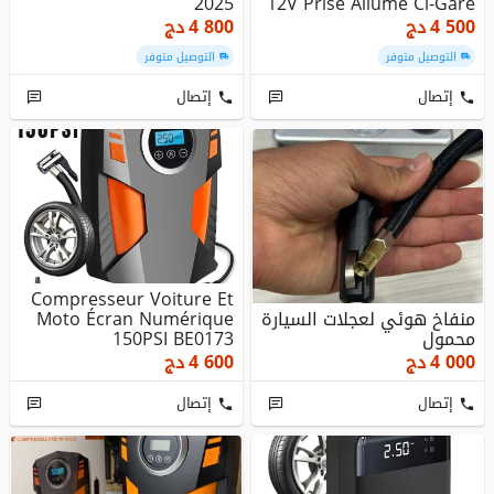
2025
12V Prise Allume Ci-Gare
4 500
دج
4 800
دج
التوصيل متوفر
التوصيل متوفر
إتصال
إتصال
Compresseur Voiture Et
منفاخ هوئي لعجلات السيارة
Moto Écran Numérique
محمول
150PSI BE0173
4 000
دج
4 600
دج
إتصال
إتصال