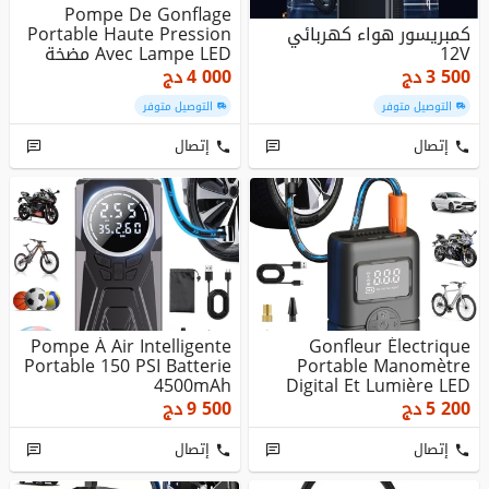
Pompe De Gonflage
كمبريسور هواء كهربائي
Portable Haute Pression
12V
Avec Lampe LED مضخة
نفخ محم...
3 500
دج
4 000
دج
التوصيل متوفر
التوصيل متوفر
إتصال
إتصال
Pompe À Air Intelligente
Gonfleur Électrique
Portable 150 PSI Batterie
Portable Manomètre
4500mAh
Digital Et Lumière LED
5 200
دج
9 500
دج
إتصال
إتصال