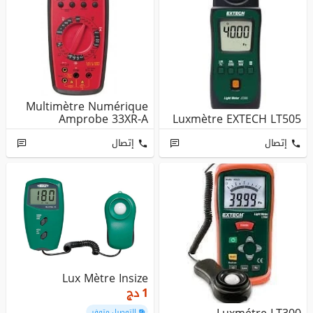
Multimètre Numérique
Amprobe 33XR-A
Luxmètre EXTECH LT505
إتصال
إتصال
Lux Mètre Insize
1
دج
التوصيل متوفر