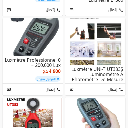
Luxmétre LT300
إتصال
إتصال
Luxmètre Professionnel 0
~ 200,000 Lux
Luxmètre UNI-T UT383S
4 900
دج
Luminomètre À
Photomètre De Mesure
التوصيل متوفر
Du Luxe
إتصال
إتصال