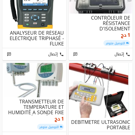
CONTRÔLEUR DE
RÉSISTANCE
D'ISOLEMENT
ANALYSEUR DE RÉSEAU
(MEGOHMMETRE)
1
دج
ELECTRIQUE TRIPHASÉ -
ENREGISTREUR DE DON...
FLUKE
التوصيل متوفر
إتصال
إتصال
TRANSMETTEUR DE
TEMPERATURE ET
HUMIDITÉ A SONDE FIXE
OU DÉPORTÉE - KIM...
1
دج
DEBITMETRE ULTRASONIC
PORTABLE
التوصيل متوفر