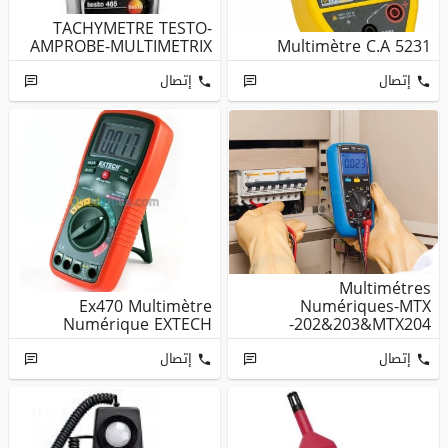
TACHYMETRE TESTO-
AMPROBE-MULTIMETRIX
Multimètre C.A 5231
إتصال
إتصال
Multimétres
Ex470 Multimètre
Numériques-MTX
Numérique EXTECH
202&203&MTX204-
إتصال
إتصال