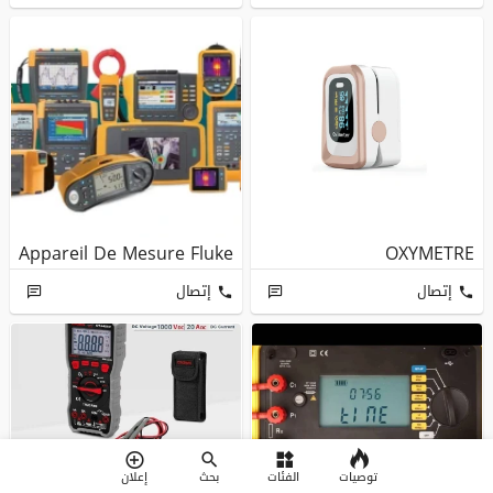
Appareil De Mesure Fluke
OXYMETRE
إتصال
إتصال
MULTIMETRE Metrix
توصيات
الفئات
بحث
إعلان
DIGITAL 600V CROWN