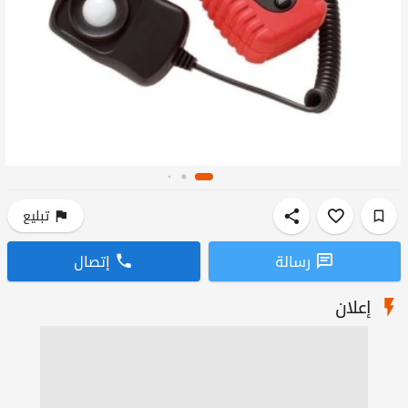
تبليع
رسالة
إتصال
إعلان