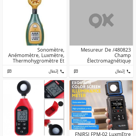
Sonomètre,
480823/ Mesureur De
Anémomètre, Luxmètre,
Champ
Thermohygromètre Et
Électromagnétique
Tachymètre
EMF/ELF Un Axe (30 Hz À
30...
إتصال
إتصال
FNIRSI FPM-02 LuxmEtre