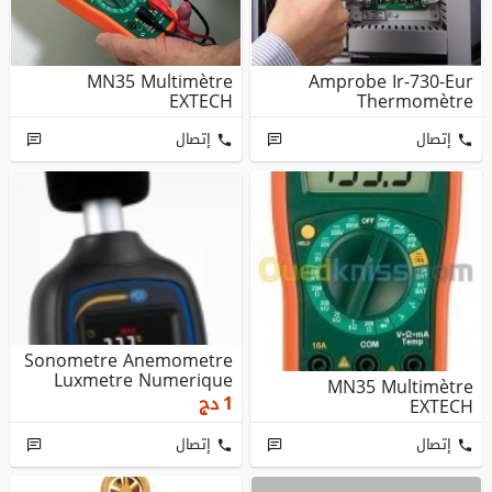
MN35 Multimètre
Amprobe Ir-730-Eur
EXTECH
Thermomètre
إتصال
إتصال
Sonometre Anemometre
Luxmetre Numerique
MN35 Multimètre
1
دج
EXTECH
إتصال
إتصال