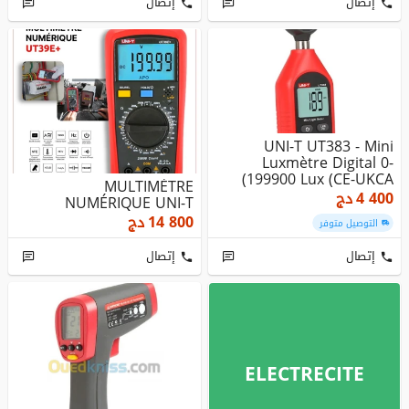
إتصال
إتصال
UNI-T UT383 - Mini
Luxmètre Digital 0-
199900 Lux (CE-UKCA)
MULTIMÈTRE
4 400
دج
NUMÉRIQUE UNI-T
14 800
دج
التوصيل متوفر
إتصال
إتصال
ELECTRECITE