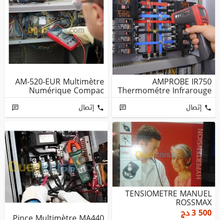
AM-520-EUR Multimètre
AMPROBE IR750
Numérique Compac
Thermométre Infrarouge
إتصال
إتصال
TENSIOMETRE MANUEL
ROSSMAX
3 500
دج
Pince Multimètre MA440