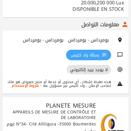
DISPONIBLE EN STOCK
معلومات التواصل
بومرداس - بومرداس
بومرداس - بومرداس
رسالة واد كنيس
لا يوجد بريد إلكتروني
هذه صفحة إشهار ، أي محتوى أو خدمة أو منتج معروض هو ملك
لصاحب الإعلان ، واد كنيس غير مسؤول عنه -
شروط الإستخدام
PLANETE MESURE
APPAREILS DE MESURE DE CONTRÔLE ET
DE LABORATOIRE
N°34- Cité Alliliguia -35000 Boumerdes (بوم