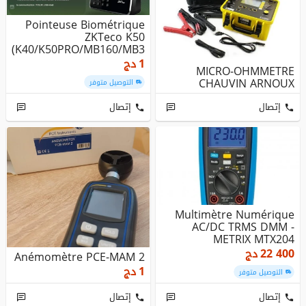
Pointeuse Biométrique
ZKTeco K50
(K40/K50PRO/MB160/MB3
60/MB560/HORUS T...
1
دج
MICRO-OHMMETRE
CHAUVIN ARNOUX
التوصيل متوفر
إتصال
إتصال
Multimètre Numérique
AC/DC TRMS DMM -
METRIX MTX204
22 400
دج
Anémomètre PCE-MAM 2
1
دج
التوصيل متوفر
إتصال
إتصال