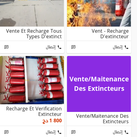
Vente Et Recharge Tous
Vent - Recharge
Types D'extinct
D'extincteur
إتصال
إتصال
Vente/maitenance
Des Extincteurs
Recharge Et Verification
Extincteur
Vente/maitenance Des
1 800
دج
Extincteurs
إتصال
إتصال