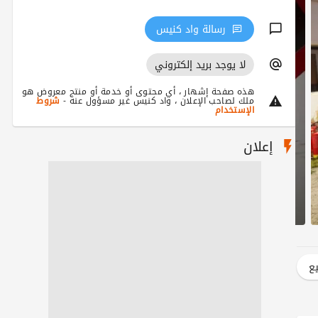
رسالة واد كنيس
لا يوجد بريد إلكتروني
هذه صفحة إشهار ، أي محتوى أو خدمة أو منتج معروض هو
ملك لصاحب الإعلان ، واد كنيس غير مسؤول عنه -
شروط
الإستخدام
إعلان
يع