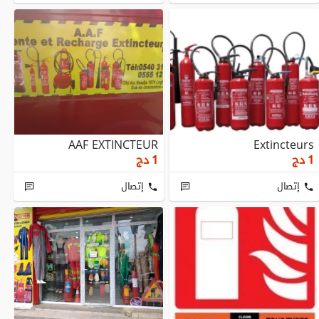
AAF EXTINCTEUR
Extincteurs
1
دج
1
دج
إتصال
إتصال