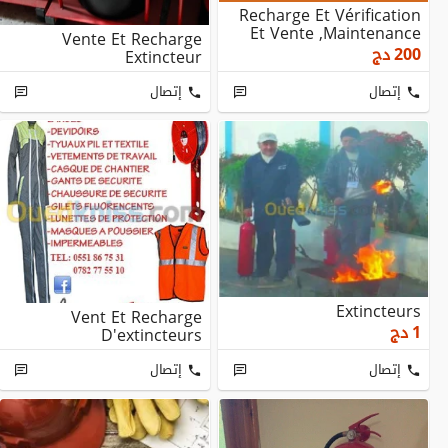
Recharge Et Vérification
Et Vente ,maintenance
Vente Et Recharge
200
دج
Extincteur
إتصال
إتصال
Extincteurs
Vent Et Recharge
1
دج
D'extincteurs
إتصال
إتصال