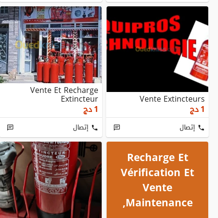
Vente Et Recharge
Extincteur
Vente Extincteurs
1
دج
1
دج
إتصال
إتصال
Recharge Et
Vérification Et
Vente
,maintenance