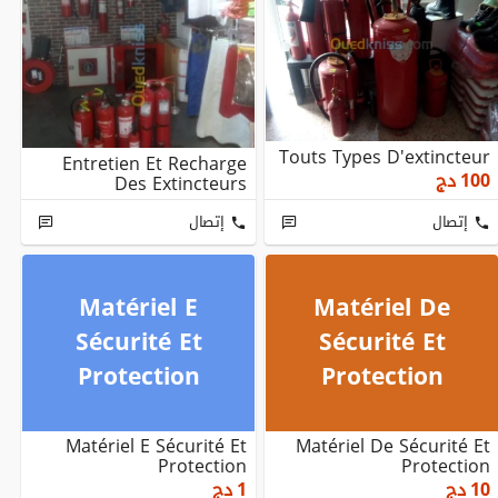
Touts Types D'extincteur
Entretien Et Recharge
100
دج
Des Extincteurs
إتصال
إتصال
Matériel E
Matériel De
Sécurité Et
Sécurité Et
Protection
Protection
Matériel E Sécurité Et
Matériel De Sécurité Et
Protection
Protection
10
دج
1
دج