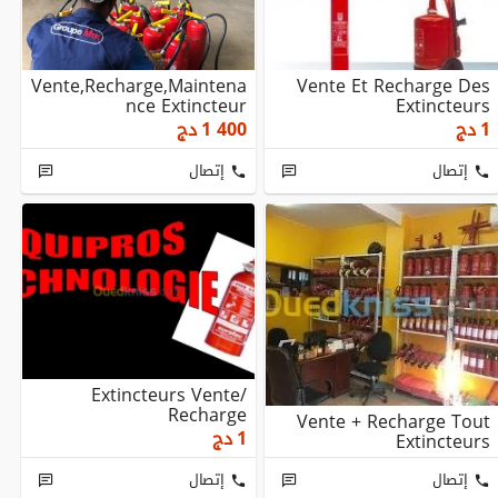
Vente,recharge,maintena
Vente Et Recharge Des
Nce Extincteur
Extincteurs
1
دج
1 400
دج
إتصال
إتصال
Extincteurs Vente/
Recharge
Vente + Recharge Tout
1
دج
Extincteurs
إتصال
إتصال