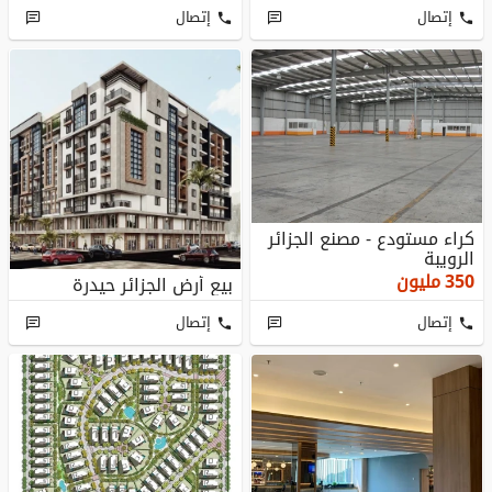
إتصال
إتصال
كراء مستودع - مصنع الجزائر
الرويبة
350
مليون
بيع أرض الجزائر حيدرة
إتصال
إتصال