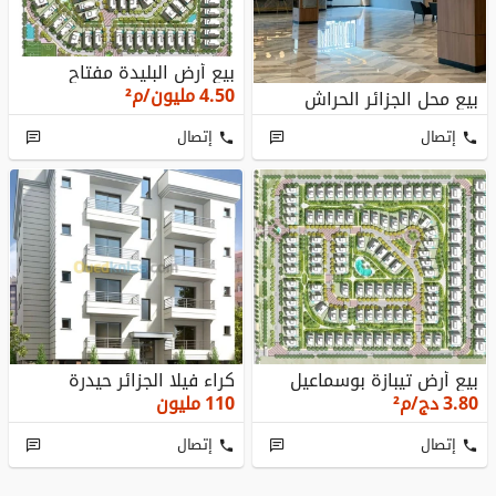
بيع أرض البليدة مفتاح
4.50
مليون/م²
بيع محل الجزائر الحراش
إتصال
إتصال
بيع أرض تيبازة بوسماعيل
كراء فيلا الجزائر حيدرة
3.80
دج/م²
110
مليون
إتصال
إتصال