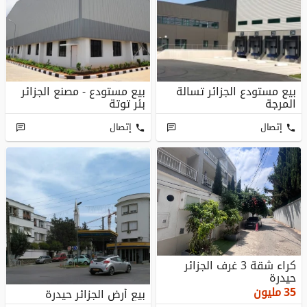
بيع مستودع الجزائر تسالة
بيع مستودع - مصنع الجزائر
المرجة
بئر توتة
إتصال
إتصال
كراء شقة 3 غرف الجزائر
حيدرة
35
مليون
بيع أرض الجزائر حيدرة