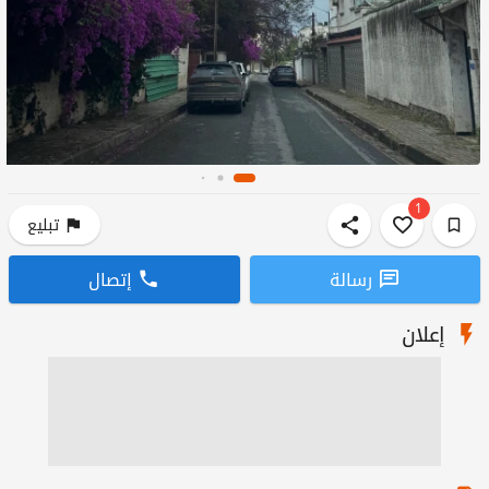
1
تبليع
رسالة
إتصال
إعلان