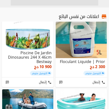
اعلانات من نفس البائع
Piscine De Jardin
Dinosaures 244 X 46cm
Bestway
Floculant Liquide | Prior
2 300
دج
10 900
دج
التوصيل متوفر
التوصيل متوفر
إتصال
إتصال