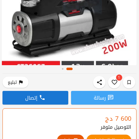
1
تبليع
رسالة
إتصال
7 600
دج
التوصيل متوفر