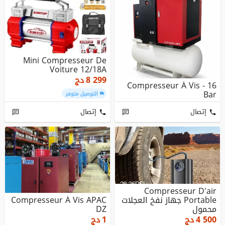
Mini Compresseur De
Voiture 12/18A
8 299
دج
Compresseur À Vis - 16
Bar
التوصيل متوفر
إتصال
إتصال
Compresseur D'air
Portable جهاز نفخ العجلات
Compresseur À Vis APAC
محمول
DZ
4 500
دج
1
دج