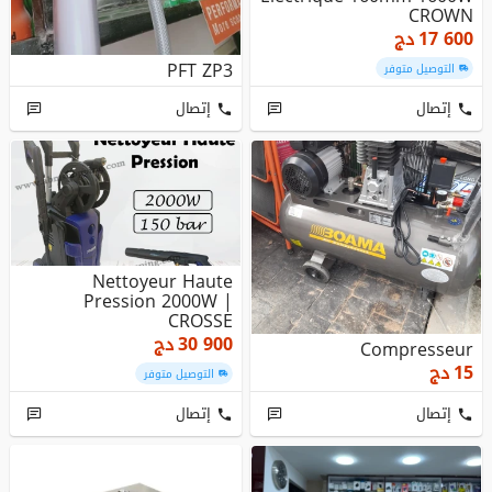
CROWN
17 600
دج
PFT ZP3
التوصيل متوفر
إتصال
إتصال
Nettoyeur Haute
Pression 2000W |
CROSSE
30 900
دج
Compresseur
15
دج
التوصيل متوفر
إتصال
إتصال