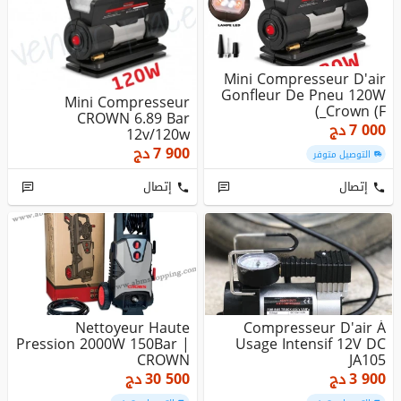
Mini Compresseur D'air
Gonfleur De Pneu 120W
Mini Compresseur
_Crown (F)
CROWN 6.89 Bar
7 000
دج
12v/120w
7 900
دج
التوصيل متوفر
إتصال
إتصال
Nettoyeur Haute
Compresseur D'air À
Pression 2000W 150Bar |
Usage Intensif 12V DC
CROWN
JA105
3 900
دج
30 500
دج