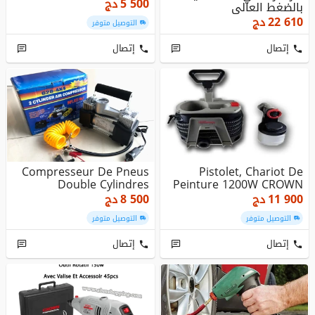
5 500
دج
بالضغط العالي
22 610
دج
التوصيل متوفر
إتصال
إتصال
Compresseur De Pneus
Pistolet, Chariot De
Double Cylindres
Peinture 1200W CROWN
11 900
دج
8 500
دج
التوصيل متوفر
التوصيل متوفر
إتصال
إتصال