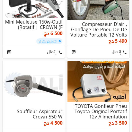
Mini Meuleuse 150w-Outil
Compresseur D'air ,
Rotatif | CROWN (F)
Gonflage De Pneu De De
6 500
دج
Voiture Portable 12 Volts
5 490
دج
التوصيل متوفر
إتصال
إتصال
TOYOTA Gonfleur Pneu
Souffleur Aspirateur
Toyota Original Portatif
Crown 550 W
12v Alimentation
Allume...
3 500
دج
4 500
دج