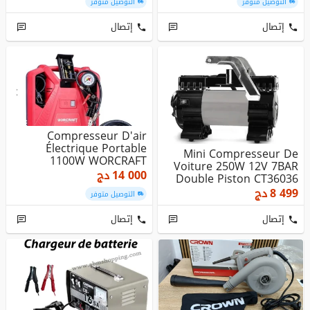
التوصيل متوفر
التوصيل متوفر
إتصال
إتصال
Compresseur D'air
Électrique Portable
Mini Compresseur De
1100W WORCRAFT
Voiture 250W 12V 7BAR
PAC11-180
14 000
دج
Double Piston CT36036
CROWN
8 499
دج
التوصيل متوفر
إتصال
إتصال