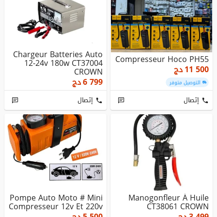
Chargeur Batteries Auto
Compresseur Hoco PH55
12-24v 180w CT37004
11 500
دج
CROWN
6 799
دج
التوصيل متوفر
إتصال
إتصال
Pompe Auto Moto # Mini
Manogonfleur À Huile
Compresseur 12v Et 220v
CT38061 CROWN
3 499
دج
5 500
دج