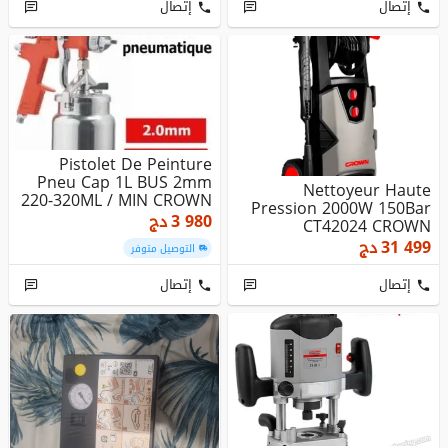
إتصال
إتصال
Pistolet De Peinture
Pneu Cap 1L BUS 2mm
Nettoyeur Haute
220-320ML / MIN CROWN
Pression 2000W 150Bar
3 980
دج
CT42024 CROWN
31 499
دج
التوصيل متوفر
إتصال
إتصال