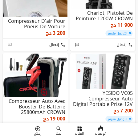
Chariot, Pistolet De
Peinture 1200W CROWN
Compresseur D'air Pour
11 900
دج
Pneus De Voiture
3 200
دج
التوصيل متوفر
إتصال
إتصال
YESIDO VC05
Compresseur Auto
Compresseur Auto Avec
Digital Portable Prise 12V
Booster De Batterie
Pneu Ballon
7 200
دج
25800mAh CROWN
CT37042TB
19 000
دج
التوصيل متوفر
إتصال
إتصال
توصيات
الفئات
بحث
إعلان