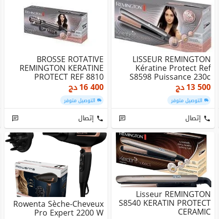
BROSSE ROTATIVE
LISSEUR REMINGTON
REMINGTON KERATINE
Kératine Protect Ref
PROTECT REF 8810
S8598 Puissance 230c
PUISSANCE 1000W
13 500
دج
16 400
دج
التوصيل متوفر
التوصيل متوفر
إتصال
إتصال
Lisseur REMINGTON
S8540 KERATIN PROTECT
Rowenta Sèche-Cheveux
CERAMIC
Pro Expert 2200 W