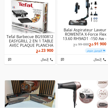
Balai Aspirateur Laveur
ROWENTA X-Force Flex
Tefal Barbecue BG930812
13.60 RH9AD1 -150 Aw -
EASYGRILL 2 EN 1 TABLE
60 Min MADE ...
91 900
دج
99 000
دج
AVEC PLAQUE PLANCHA
2100 W
23 900
دج
التوصيل متوفر
إتصال
إتصال