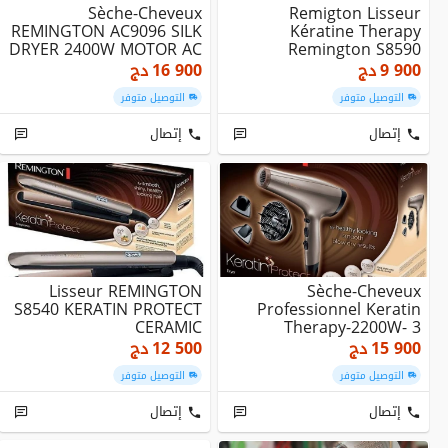
Sèche-Cheveux
Remigton Lisseur
REMINGTON AC9096 SILK
Kératine Therapy
DRYER 2400W MOTOR AC
Remington S8590
مجفف الشعر
9 900
دج
16 900
دج
التوصيل متوفر
التوصيل متوفر
إتصال
إتصال
Lisseur REMINGTON
Sèche-Cheveux
S8540 KERATIN PROTECT
Professionnel Keratin
CERAMIC
Therapy-2200W- 3
Températures,2
15 900
دج
12 500
دج
Vitesses,3 A...
التوصيل متوفر
التوصيل متوفر
إتصال
إتصال