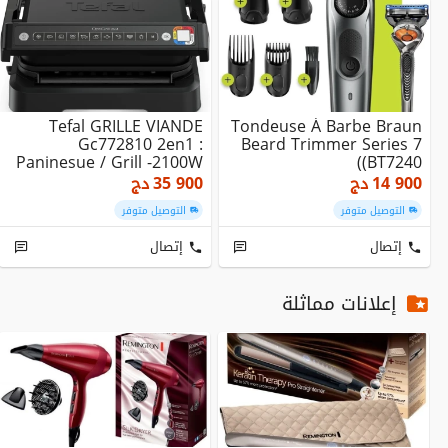
Tefal GRILLE VIANDE
Tondeuse À Barbe Braun
Gc772810 2en1 :
Beard Trimmer Series 7
Paninesue / Grill -2100W
(BT7240)
- Ouverture 180 Deg...
14 900
دج
35 900
دج
التوصيل متوفر
التوصيل متوفر
إتصال
إتصال
إعلانات مماثلة