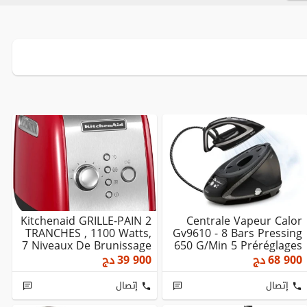
Kitchenaid GRILLE-PAIN 2
Centrale Vapeur Calor
TRANCHES , 1100 Watts,
Gv9610 - 8 Bars Pressing
7 Niveaux De Brunissage
650 G/min 5 Préréglages
- 5KMT2...
Anti-Cal...
68 900
دج
39 900
دج
إتصال
إتصال