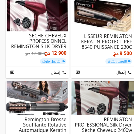
SECHE CHEVEUX
LISSEUR REMINGTON
PROFESSIONNEL
KERATIN PROTECT REF
REMINGTON SILK DRYER
8540 PUISSANCE 230C
REF AC9096 PUISSANCE
12 900
دج
9 500
دج
17 000
دج
2400W
التوصيل متوفر
التوصيل متوفر
إتصال
إتصال
Remington Brosse
REMINGTON
Soufflante Rotative
PROFESSIONAL Silk Dryer
Automatique Keratin
Sèche Cheveux 2400w