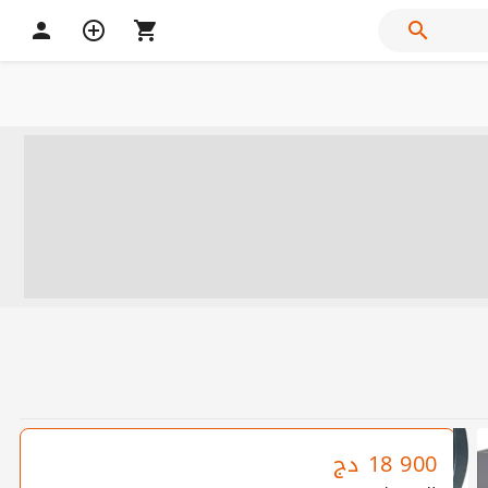
18 900
دج