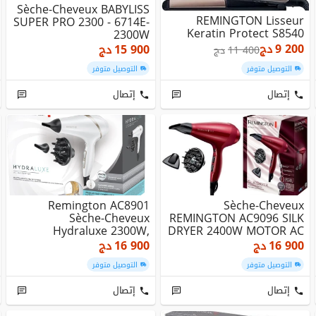
Sèche-Cheveux BABYLISS
REMINGTON Lisseur
SUPER PRO 2300 - 6714E-
Keratin Protect S8540
2300W
9 200
دج
15 900
دج
11 400
دج
التوصيل متوفر
التوصيل متوفر
إتصال
إتصال
Remington AC8901
Sèche-Cheveux
Sèche-Cheveux
REMINGTON AC9096 SILK
Hydraluxe 2300W,
DRYER 2400W MOTOR AC
مجفف الشعر
Moteur AC, Ionique
16 900
دج
16 900
دج
التوصيل متوفر
التوصيل متوفر
إتصال
إتصال