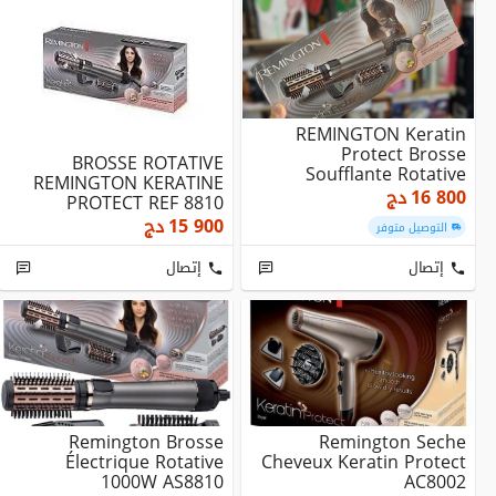
REMINGTON Keratin
Protect Brosse
BROSSE ROTATIVE
Soufflante Rotative
REMINGTON KERATINE
1000w
16 800
دج
PROTECT REF 8810
PUISSANCE 1000W
15 900
دج
التوصيل متوفر
إتصال
إتصال
Remington Brosse
Remington Seche
Électrique Rotative
Cheveux Keratin Protect
1000W AS8810
AC8002