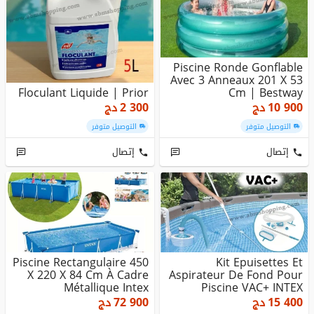
Piscine Ronde Gonflable
Avec 3 Anneaux 201 X 53
Floculant Liquide | Prior
Cm | Bestway
10 900
دج
2 300
دج
التوصيل متوفر
التوصيل متوفر
إتصال
إتصال
Piscine Rectangulaire 450
Kit Epuisettes Et
X 220 X 84 Cm À Cadre
Aspirateur De Fond Pour
Métallique Intex
Piscine VAC+ INTEX
15 400
دج
72 900
دج