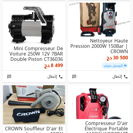
Nettoyeur Haute
Pression 2000W 150Bar |
Mini Compresseur De
CROWN
Voiture 250W 12V 7BAR
30 500
دج
Double Piston CT36036
CROWN
8 499
دج
التوصيل متوفر
إتصال
إتصال
Compresseur D'air
CROWN Souffleur D'air Et
Électrique Portable