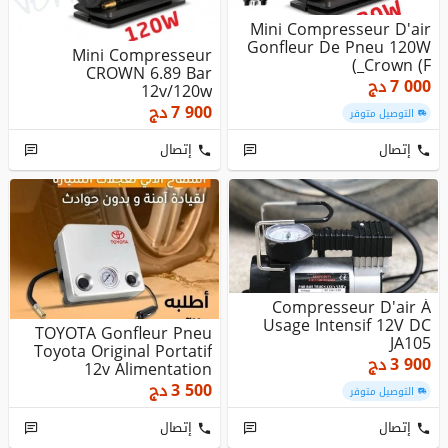
Mini Compresseur D'air
Gonfleur De Pneu 120W
Mini Compresseur
_Crown (F)
CROWN 6.89 Bar
7 000
دج
12v/120w
7 900
دج
التوصيل متوفر
إتصال
إتصال
Compresseur D'air À
Usage Intensif 12V DC
TOYOTA Gonfleur Pneu
JA105
Toyota Original Portatif
3 900
دج
12v Alimentation
Allume...
3 500
دج
التوصيل متوفر
إتصال
إتصال