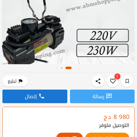
1
تبليع
رسالة
إتصال
8 980
دج
التوصيل متوفر