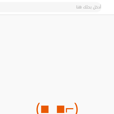
(⌐■_■)