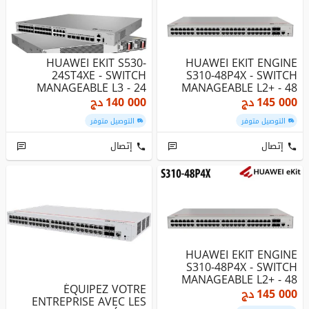
HUAWEI EKIT S530-
HUAWEI EKIT ENGINE
24ST4XE - SWITCH
S310-48P4X - SWITCH
MANAGEABLE L3 - 24
MANAGEABLE L2+ - 48
PORTS SFP GIGABIT...
PORTS GIGAB...
145 000
دج
140 000
دج
التوصيل متوفر
التوصيل متوفر
إتصال
إتصال
HUAWEI EKIT ENGINE
S310-48P4X - SWITCH
MANAGEABLE L2+ - 48
ÉQUIPEZ VOTRE
PORTS GIGAB...
145 000
دج
ENTREPRISE AVEC LES