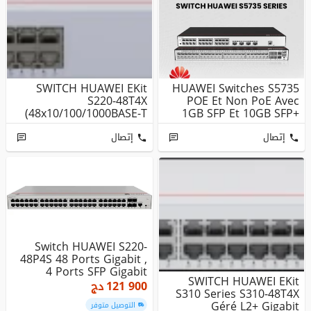
SWITCH HUAWEI EKit
HUAWEI Switches S5735
S220-48T4X
POE Et Non PoE Avec
(48x10/100/1000BASE-T
1GB SFP Et 10GB SFP+
Ports, 4x10GE SFP+...
Ports
إتصال
إتصال
Switch HUAWEI S220-
48P4S 48 Ports Gigabit ,
4 Ports SFP Gigabit
SWITCH HUAWEI EKit
121 900
دج
S310 Series S310-48T4X
Géré L2+ Gigabit
التوصيل متوفر