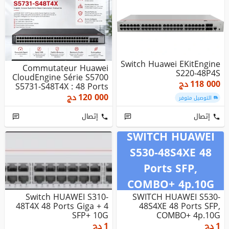
Switch Huawei EKitEngine
Commutateur Huawei
S220-48P4S
CloudEngine Série S5700
118 000
دج
S5731-S48T4X : 48 Ports
10/...
120 000
دج
التوصيل متوفر
إتصال
إتصال
SWITCH HUAWEI
S530-48S4XE 48
Ports SFP,
COMBO+ 4p.10G
Switch HUAWEI S310-
SWITCH HUAWEI S530-
48T4X 48 Ports Giga + 4
48S4XE 48 Ports SFP,
SFP+ 10G
COMBO+ 4p.10G
1
دج
1
دج