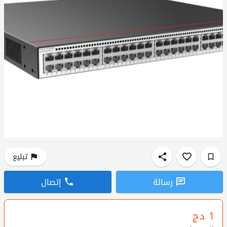
تبليع
رسالة
إتصال
1
دج