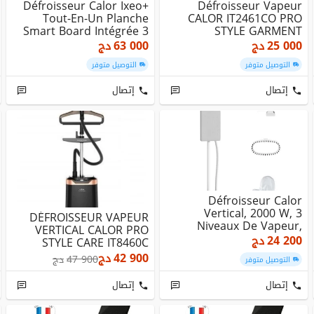
Défroisseur Calor Ixeo+
Défroisseur Vapeur
Tout-En-Un Planche
CALOR IT2461CO PRO
Smart Board Intégrée 3
STYLE GARMENT
Positions Fe...
STEAMER
25 000
دج
63 000
دج
التوصيل متوفر
التوصيل متوفر
إتصال
إتصال
Défroisseur Calor
Vertical, 2000 W, 3
DÉFROISSEUR VAPEUR
Niveaux De Vapeur,
VERTICAL CALOR PRO
Origin Home IT3280C0
24 200
دج
STYLE CARE IT8460C
1800W
42 900
دج
47 900
دج
التوصيل متوفر
إتصال
إتصال