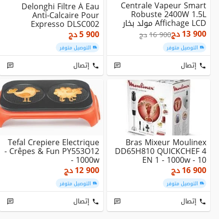
Centrale Vapeur Smart
Delonghi Filtre À Eau
Robuste 2400W 1.5L
Anti-Calcaire Pour
Affichage LCD مولد بخار
Expresso DLSC002
ذكي
13 900
دج
5 900
دج
16 900
دج
التوصيل متوفر
التوصيل متوفر
إتصال
إتصال
Tefal Crepiere Electrique
Bras Mixeur Moulinex
- Crêpes & Fun PY553O12
DD65H810 QUICKCHEF 4
- 1000w
EN 1 - 1000w - 10
Vitesses + Fonction ...
16 900
دج
12 900
دج
التوصيل متوفر
التوصيل متوفر
إتصال
إتصال