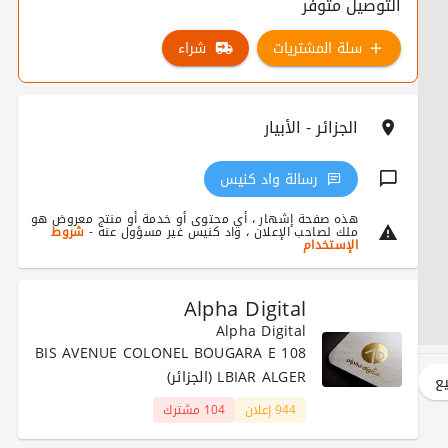
التوصيل متوفر
سلة المشتريات
شراء
الجزائر - الأبيار
رسالة واد كنيس
هذه صفحة إشهار ، أي محتوى أو خدمة أو منتج معروض هو
ملك لصاحب الإعلان ، واد كنيس غير مسؤول عنه -
شروط
الإستخدام
Alpha Digital
Alpha Digital
108 BIS AVENUE COLONEL BOUGARA E
LBIAR ALGER (الجزائر)
يع
944 إعلان
104 مشترك