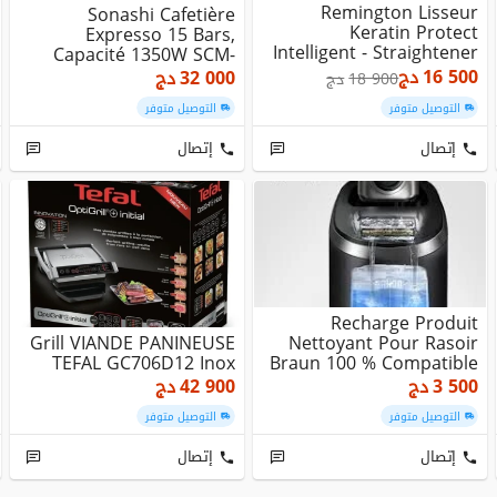
Remington Lisseur
Sonashi Cafetière
Keratin Protect
Expresso 15 Bars,
Intelligent - Straightener
Capacité 1350W SCM-
S8598
4975
16 500
دج
32 000
دج
18 900
دج
التوصيل متوفر
التوصيل متوفر
إتصال
إتصال
Recharge Produit
Grill VIANDE PANINEUSE
Nettoyant Pour Rasoir
TEFAL GC706D12 Inox
Braun 100 % Compatible
Avec Toutes Les St...
3 500
دج
42 900
دج
التوصيل متوفر
التوصيل متوفر
إتصال
إتصال