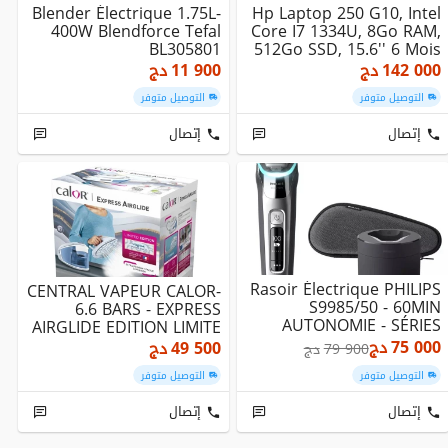
Blender Électrique 1.75L-
Hp Laptop 250 G10, Intel
400W Blendforce Tefal
Core I7 1334U, 8Go RAM,
BL305801
512Go SSD, 15.6'' 6 Mois
Garant...
142 000
دج
11 900
دج
التوصيل متوفر
التوصيل متوفر
إتصال
إتصال
Rasoir Électrique PHILIPS
CENTRAL VAPEUR CALOR-
S9985/50 - 60MIN
6.6 BARS - EXPRESS
AUTONOMIE - SÉRIES
AIRGLIDE EDITION LIMITE
9000
- SV8028
75 000
دج
49 500
دج
79 900
دج
التوصيل متوفر
التوصيل متوفر
إتصال
إتصال