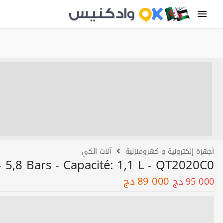
أجهزة إلكترونية و كهرومنزلية
آلات الكي
5,8 Bars - Capacité: 1,1 L - QT2020C0
89 000
دج
95 000
دج