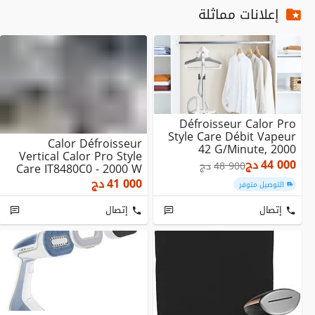
إعلانات مماثلة
Défroisseur Calor Pro
Style Care Débit Vapeur
Calor Défroisseur
42 G/minute, 2000
Vertical Calor Pro Style
W,Blanc IT8470C0
44 000
دج
48 900
دج
Care IT8480C0 - 2000 W
41 000
دج
التوصيل متوفر
إتصال
إتصال