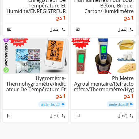
Enregistreur De
Humidimètres Pour Bois,
Température Et
Béton, Brique,
Humidité/ENREGISTREUR
Carton/Humidimètre
DE DONNÉES (DATA
Pour Grains, Céréales
1
دج
1
دج
LOGGER) /M...
إتصال
إتصال
Hygromètre-
Ph Metre
Thermohygromètre/Indic
Agroalimentaire/Refracto
Ateur De Température Et
Mètre/Thermomètre/Hyg
Humidité
Romètre/multiparametre
1
دج
1
دج
Por...
التوصيل متوفر
التوصيل متوفر
إتصال
إتصال