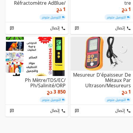
Réfractomètre AdBlue/
Tre
Refractometre Alger...
Alimentaire/sonomètre/p
1
دج
1
دج
H Sol/Mesure ...
التوصيل متوفر
التوصيل متوفر
إتصال
إتصال
Mesureur D'épaisseur De
Ph Mètre/TDS/EC/
Métaux Par
Ph/salinité/ORP
Ultrason/Mesureurs
D'épaisseurs De Tôle
1
دج
3 850
دج
التوصيل متوفر
التوصيل متوفر
إتصال
إتصال