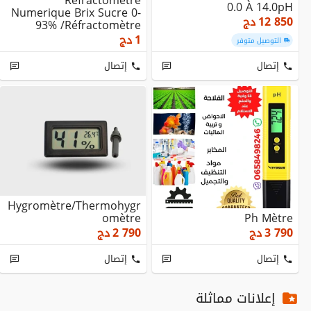
Réfractomètre
0.0 À 14.0pH
Numerique Brix Sucre 0-
12 850
دج
93% /Réfractomètre
Numerique Brix Sucre 0-
1
دج
التوصيل متوفر
3...
إتصال
إتصال
Hygromètre/thermohygr
Omètre
Ph Mètre
3 790
دج
2 790
دج
إتصال
إتصال
إعلانات مماثلة