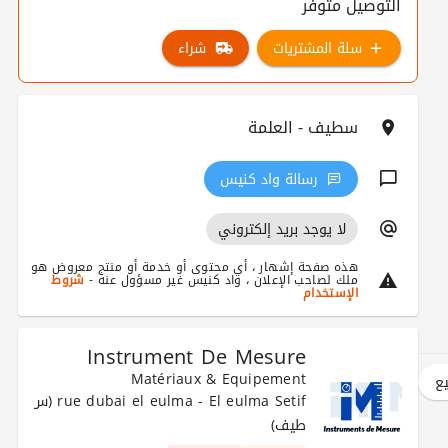
التوصيل متوفر
سلة المشتريات
شراء
سطيف - العلمة
رسالة واد كنيس
لا يوجد بريد إلكتروني
هذه صفحة إشهار ، أي محتوى أو خدمة أو منتج معروض هو
ملك لصاحب الإعلان ، واد كنيس غير مسؤول عنه -
شروط
الإستخدام
Instrument De Mesure
Matériaux & Equipement
يع
rue dubai el eulma - El eulma Setif (س
طيف)